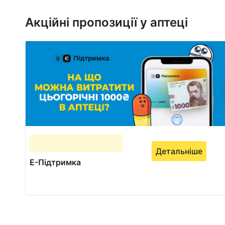
1
of
Акційні пропозиції у аптеці
1
Детальніше
Е-Підтримка