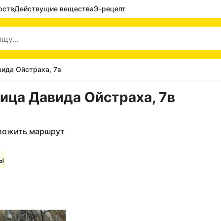
рств
Действущие вещества
Э-рецепт
вида Ойстраха, 7в
лица Давида Ойстраха, 7в
ложить маршрут
ы