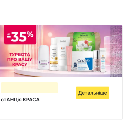
Детальніше
стАНЦія КРАСА