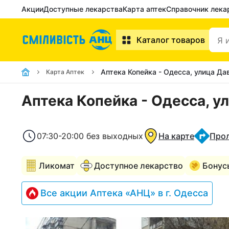
Акции
Доступные лекарства
Карта аптек
Справочник лека
Каталог товаров
Аптека Копейка - Одесса, улица Да
Карта Аптек
Аптека Копейка - Одесса, у
07:30-20:00 без выходных
На карте
Про
Ликомат
Доступное лекарство
Бонус
Все акции Аптека «АНЦ» в г. Одесса