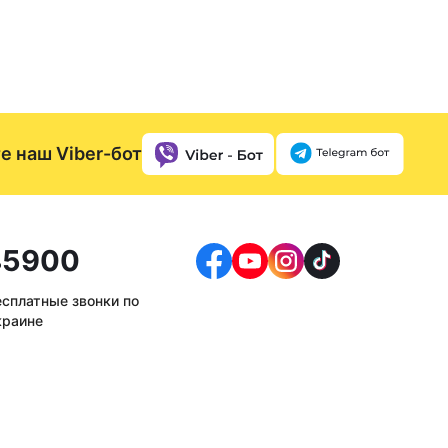
е наш Viber-бот
5900
есплатные звонки по
краине