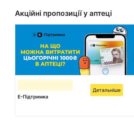
1
of
Акційні пропозиції у аптеці
1
Детальніше
Е-Підтримка