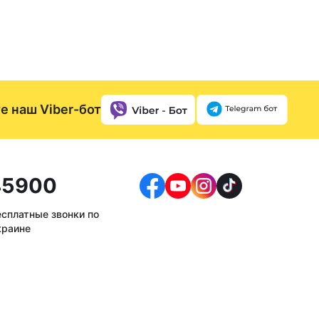
е наш Viber-бот
5900
есплатные звонки по
краине