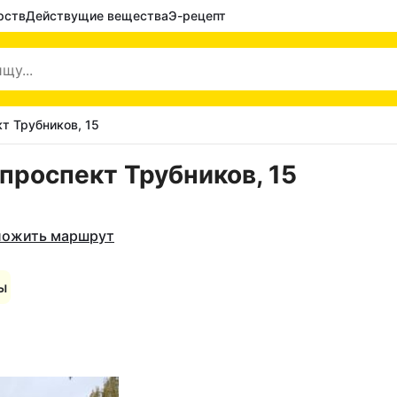
рств
Действущие вещества
Э-рецепт
кт Трубников, 15
 проспект Трубников, 15
ожить маршрут
ы