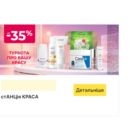
Детальніше
стАНЦія КРАСА