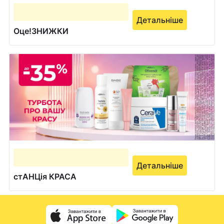
Детальніше
Оце!ЗНИЖКИ
Детальніше
стАНЦія КРАСА