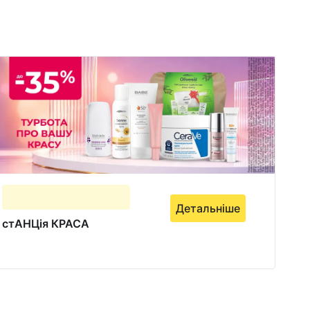
Детальніше
стАНЦія КРАСА