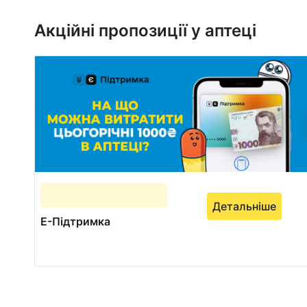
1
of
Акційні пропозиції у аптеці
1
Детальніше
Е-Підтримка