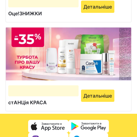
Детальніше
Оце!ЗНИЖКИ
Детальніше
стАНЦія КРАСА