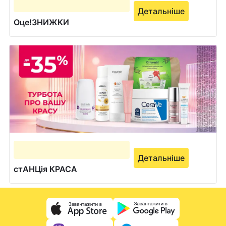
Детальніше
Оце!ЗНИЖКИ
Детальніше
стАНЦія КРАСА