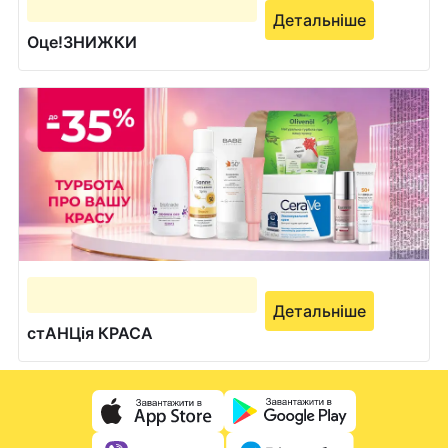
Детальніше
Оце!ЗНИЖКИ
Детальніше
стАНЦія КРАСА