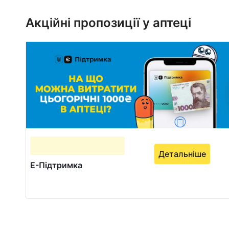
1
of
Акційні пропозиції у аптеці
1
Детальніше
Е-Підтримка