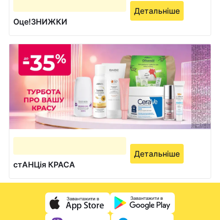
Детальніше
Оце!ЗНИЖКИ
Детальніше
стАНЦія КРАСА