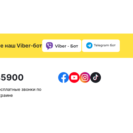
е наш Viber-бот
5900
есплатные звонки по
краине