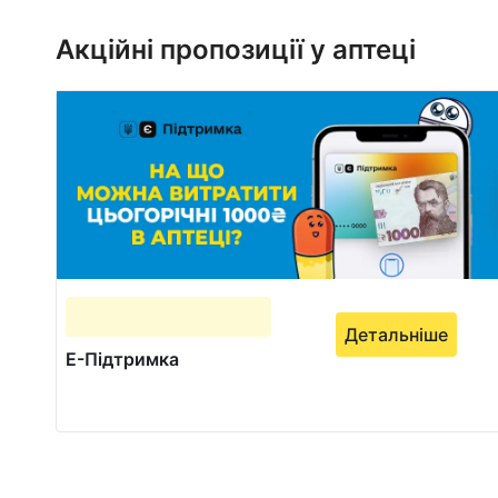
1
of
Акційні пропозиції у аптеці
2
Детальніше
Е-Підтримка