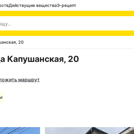
рств
Действущие вещества
Э-рецепт
шанская, 20
а Капушанская, 20
ложить маршрут
ы