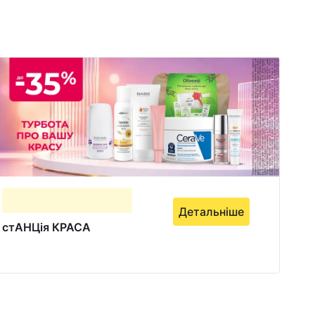
Детальніше
стАНЦія КРАСА