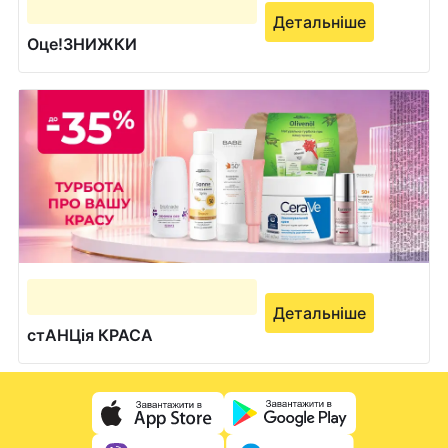
Детальніше
Оце!ЗНИЖКИ
Детальніше
стАНЦія КРАСА