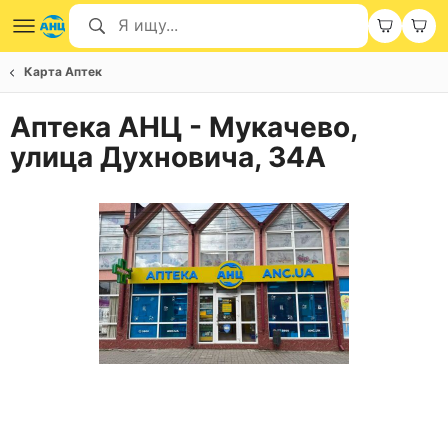
Карта Аптек
Аптека АНЦ - Мукачево,
улица Духновича, 34А
Item
1
of
1