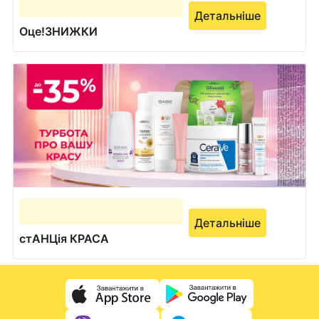
Детальніше
Оце!ЗНИЖКИ
Детальніше
стАНЦія КРАСА