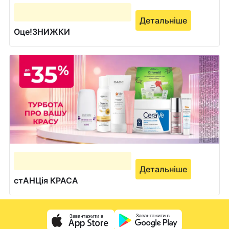
Детальніше
Оце!ЗНИЖКИ
Детальніше
стАНЦія КРАСА