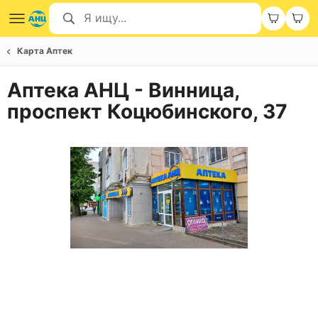
Карта Аптек
Аптека АНЦ - Винница,
проспект Коцюбинского, 37
Item
1
of
3