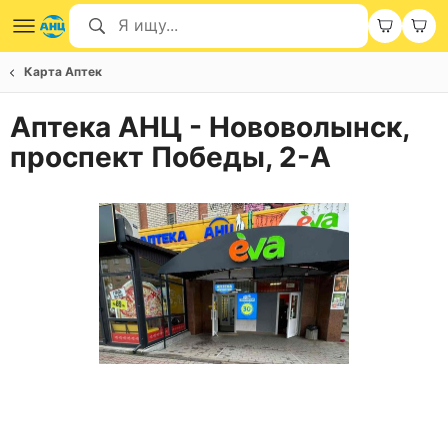
Карта Аптек
Аптека АНЦ - Нововолынск,
проспект Победы, 2-А
Item
1
of
1