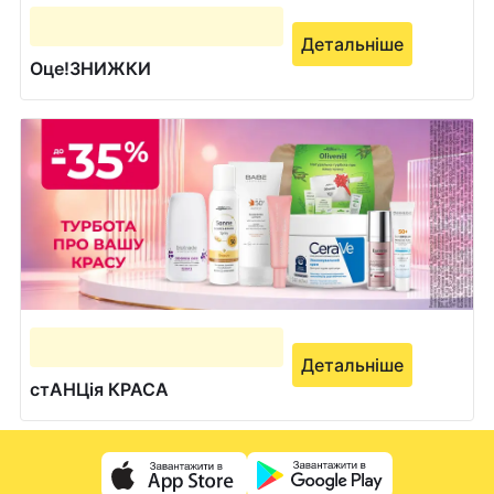
Детальніше
Оце!ЗНИЖКИ
Детальніше
стАНЦія КРАСА