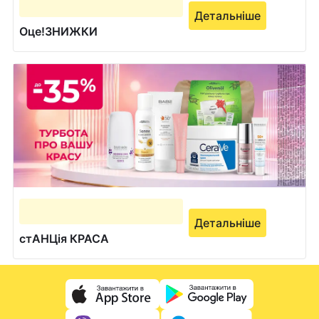
Детальніше
Оце!ЗНИЖКИ
Детальніше
стАНЦія КРАСА