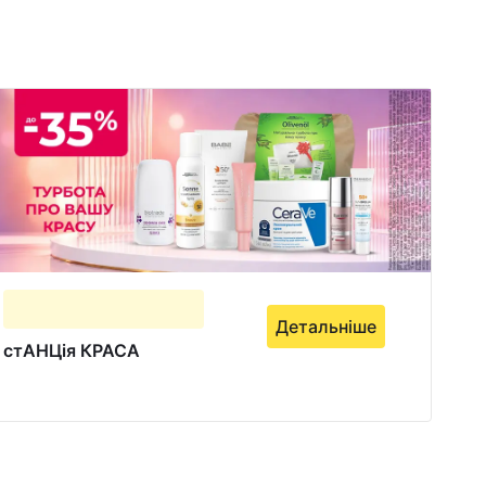
Детальніше
стАНЦія КРАСА