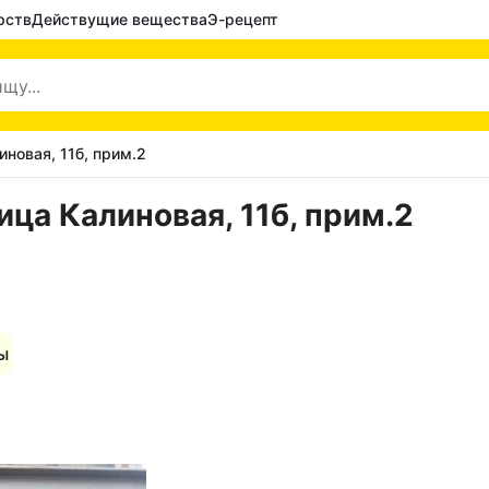
рств
Действущие вещества
Э-рецепт
иновая, 11б, прим.2
ица Калиновая, 11б, прим.2
ы