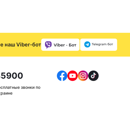
е наш Viber-бот
5900
есплатные звонки по
краине