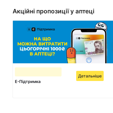
1
of
Акційні пропозиції у аптеці
1
Детальніше
Е-Підтримка