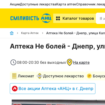
Акции
Доступные лекарства
Карта аптек
Справочник лека
Каталог товаров
Аптека Не болей - Днепр, улица Кал
Карта Аптек
Аптека Не болей - Днепр, ул
08:00-20:30 без выходных
На карте
Ликомат
Доступное лекарство
Бонус
Все акции Аптека «АНЦ» в г. Днепр