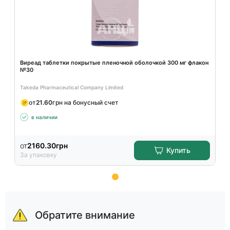
Виреад таблетки покрытые пленочной оболочкой 300 мг флакон
№30
Takeda Pharmaceutical Company Limited
от
21.60
грн на бонусный счет
в наличии
от
2160.30
грн
Купить
За упаковку
Item
1
of
Обратите внимание
1