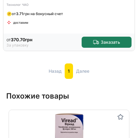
Технолог ЧАО
от
3.71
грн на бонусный счет
доставим
от
370.70
грн
Заказать
За упаковку
Назад
1
Далее
Похожие товары