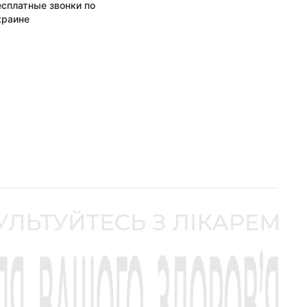
есплатные звонки по
краине