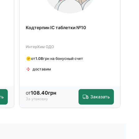
Кодтерпин IC таблетки №10
ИнтерХим ОДО
от
1.08
грн на бонусный счет
доставим
от
108.40
грн
ть
Заказать
За упаковку