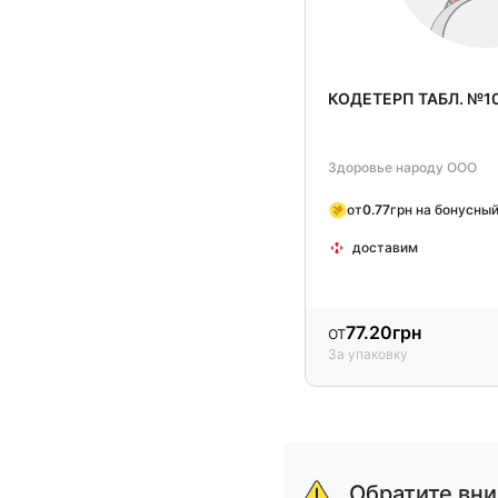
КОДЕТЕРП ТАБЛ. №1
Здоровье народу ООО
от
0.77
грн на бонусный
доставим
от
77.20
грн
За упаковку
Item
1
of
Обратите вн