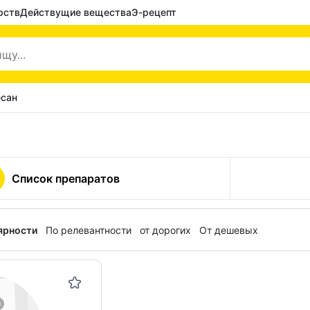
рств
Действущие вещества
Э-рецепт
есан
Список препаратов
ярности
По релевантности
от дорогих
От дешевых