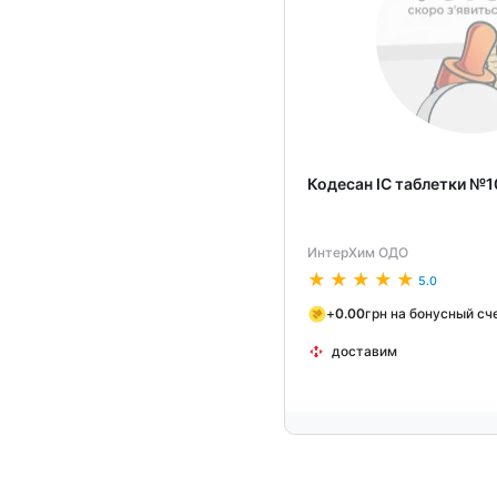
Кодесан IC таблетки №1
ИнтерХим ОДО
5.0
+
0.00
грн на бонусный сч
доставим