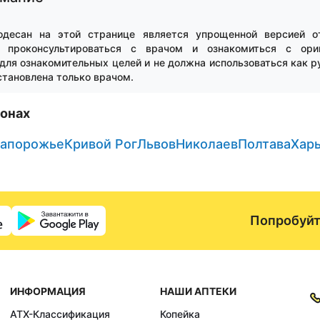
одесан на этой странице является упрощенной версией о
о проконсультироваться с врачом и ознакомиться с ориг
для ознакомительных целей и не должна использоваться как р
тановлена только врачом.
ионах
апорожье
Кривой Рог
Львов
Николаев
Полтава
Хар
Попробуйт
ИНФОРМАЦИЯ
НАШИ АПТЕКИ
АТХ-Классификация
Копейка