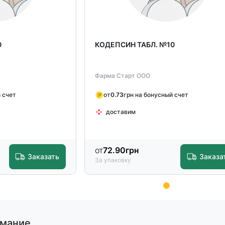
0
КОДЕПСИН ТАБЛ. №10
Фарма Старт ООО
 счет
от
0.73
грн на бонусный счет
доставим
от
72.90
грн
Заказать
Заказа
За упаковку
имание