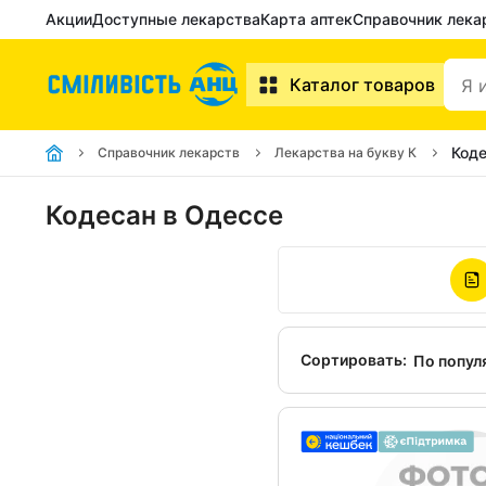
Акции
Доступные лекарства
Карта аптек
Справочник лека
Каталог товаров
Код
Справочник лекарств
Лекарства на букву К
Кодесан в Одессе
Сортировать:
По попул