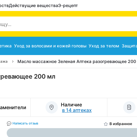
рств
Действущие вещества
Э-рецепт
етика
Уход за волосами и кожей головы
Уход за телом
Защита
Масло массажное Зеленая Аптека разогревающее 200
сажа
гревающее 200 мл
Наличие
заменители
в 14 аптеках
В избранное
Написать отзыв