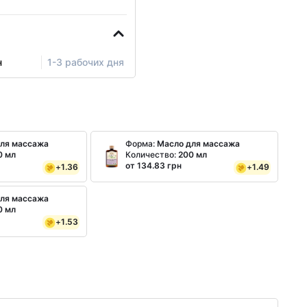
н
1-3 рабочих дня
для массажа
Форма:
Масло для массажа
0 мл
Количество:
200 мл
от 134.83 грн
+
1.36
+
1.49
для массажа
0 мл
+
1.53