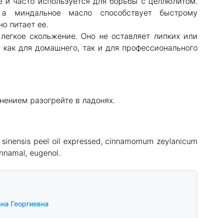
 и часто используется для борьбы с целлюлитом.
 а миндальное масло способствует быстрому
о питает ее.
легкое скольжение. Оно не оставляет липких или
 как для домашнего, так и для профессионального
нением разогрейте в ладонях.
us sinensis peel oil expressed, cinnamomum zeylanicum
cinnamal, eugenol.
на Георгиевна