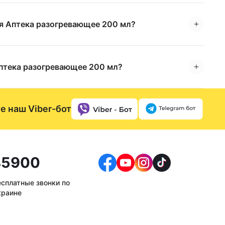
я Аптека разогревающее 200 мл?
птека разогревающее 200 мл?
е наш Viber-бот
5900
есплатные звонки по
краине