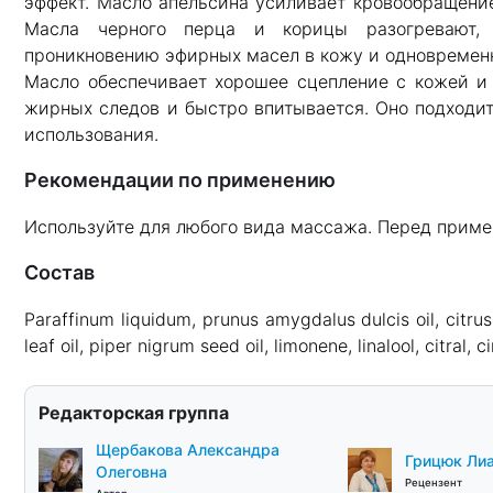
эффект. Масло апельсина усиливает кровообращение
Масла черного перца и корицы разогревают,
проникновению эфирных масел в кожу и одновременн
Масло обеспечивает хорошее сцепление с кожей и 
жирных следов и быстро впитывается. Оно подходит
использования.
Рекомендации по применению
Используйте для любого вида массажа. Перед приме
Состав
Paraffinum liquidum, prunus amygdalus dulcis oil, citr
leaf oil, piper nigrum seed oil, limonene, linalool, citral, 
Редакторская группа
Щербакова Александра
Грицюк Лиа
Олеговна
Рецензент