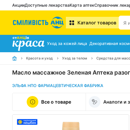
Акции
Доступные лекарства
Карта аптек
Справочник лека
Каталог товаров
Уход за кожей лица
Декоративная косм
Красота и уход
Уход за телом
Средства для мас
Масло массажное Зеленая Аптека разо
ЭЛЬФА НПО ФАРМАЦЕВТИЧЕСКАЯ ФАБРИКА
Все о товаре
Аналоги и 