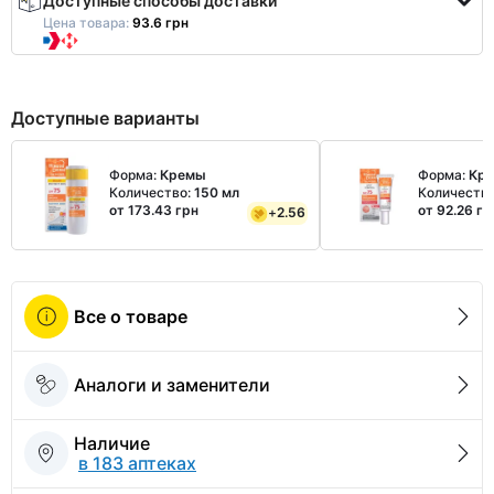
Доступные способы доставки
Цена товара:
93.6 грн
Доступные варианты
Форма:
Кремы
Форма:
Кр
Количество:
150 мл
Количеств
от 173.43 грн
от 92.26 гр
+
2.56
Все о товаре
Аналоги и заменители
Наличие
в 183 аптеках