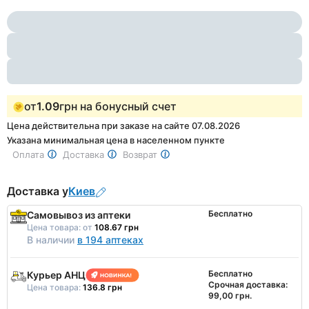
Item
5
1
of
5
от
1.09
грн на бонусный счет
Цена действительна при заказе на сайте 07.08.2026
Указана минимальная цена в населенном пункте
Оплата
Доставка
Возврат
Доставка у
Киев
Бесплатно
Самовывоз из аптеки
Цена товара:
от
108.67 грн
В наличии
в 194 аптеках
Бесплатно
Курьер АНЦ
Срочная доставка:
Цена товара:
136.8 грн
99,00 грн.