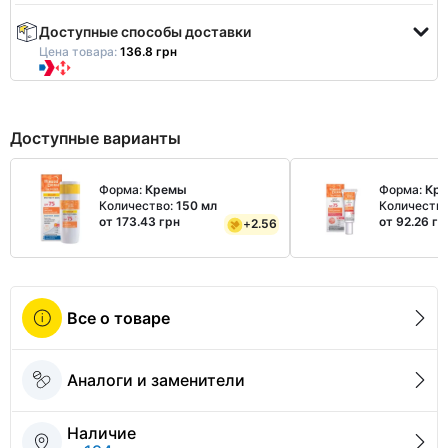
Доступные способы доставки
Цена товара:
136.8 грн
Доступные варианты
Форма:
Кремы
Форма:
Кр
Количество:
150 мл
Количеств
от 173.43 грн
от 92.26 гр
+
2.56
Все о товаре
Аналоги и заменители
Наличие