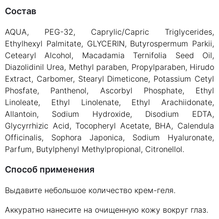
Состав
AQUA, PEG-32, Caprylic/Capric Triglycerides,
Ethylhexyl Palmitate, GLYCERIN, Butyrospermum Parkii,
Cetearyl Alcohol, Macadamia Ternifolia Seed Oil,
Diazolidinil Urea, Methyl paraben, Propylparaben, Hirudo
Extract, Carbomer, Stearyl Dimeticone, Potassium Cetyl
Phosfate, Panthenol, Ascorbyl Phosphate, Ethyl
Linoleate, Ethyl Linolenate, Ethyl Arachiidonate,
Allantoin, Sodium Hydroxide, Disodium EDTA,
Glycyrrhizic Acid, Tocopheryl Acetate, BHA, Calendula
Officinalis, Sophora Japonica, Sodium Hyaluronate,
Parfum, Butylphenyl Methylpropional, Citronellol.
Способ применения
Выдавите небольшое количество крем-геля.
Аккуратно нанесите на очищенную кожу вокруг глаз.