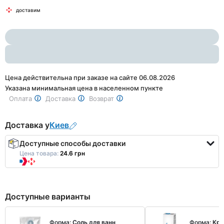
Item
2
доставим
1
of
2
Цена действительна при заказе на сайте 06.08.2026
Указана минимальная цена в населенном пункте
Оплата
Доставка
Возврат
Доставка у
Киев
Доступные способы доставки
Цена товара:
24.6 грн
Доступные варианты
Форма:
Соль для ванн
Форма:
Кр