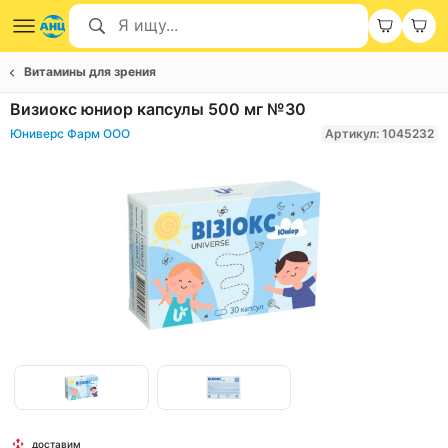
Витамины для зрения
Визиокс юниор капсулы 500 мг №30
Юниверс Фарм ООО
Артикул: 1045232
Item
1
of
Item
2
доставим