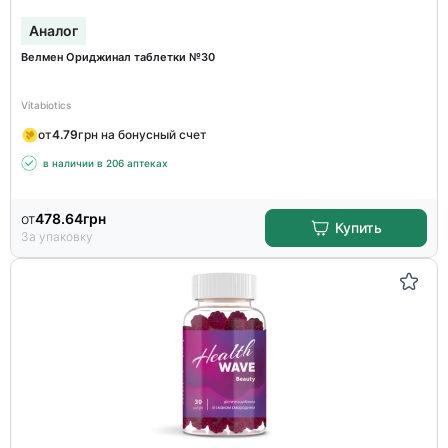
Аналог
Велмен Ориджинал таблетки №30
Vitabiotics
от
4.79
грн на бонусный счет
в наличии в 206 аптеках
от
478.64
грн
Купить
За упаковку