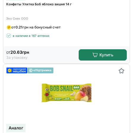
Конфеты Улитка Боб яблоко вишня 14 г
Эко Снек ООО
от
0.21
грн на бонусный счет
в наличии в 167 аптеках
от
20.63
грн
Купить
За упаковку
Аналог