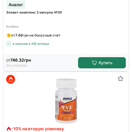
Аналог
Элевит-комплекс 3 капсулы №30
BerliMed
от
7.46
грн на бонусный счет
в наличии в 205 аптеках
от
746.32
грн
Купить
За упаковку
-10% на вторую упаковку