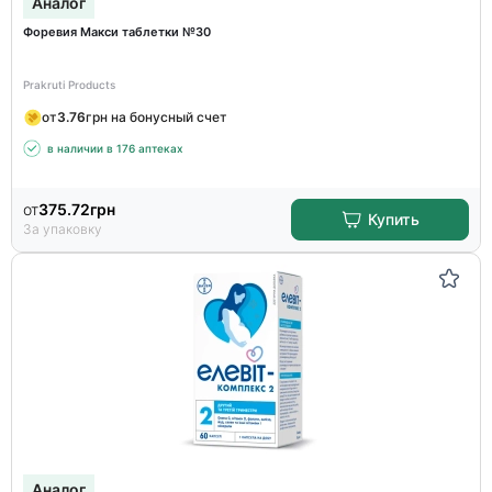
Аналог
Форевия Макси таблетки №30
Prakruti Products
от
3.76
грн на бонусный счет
в наличии в 176 аптеках
от
375.72
грн
Купить
За упаковку
Аналог