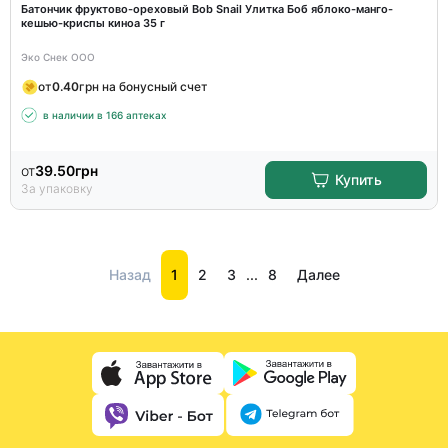
Батончик фруктово-ореховый Bob Snail Улитка Боб яблоко-манго-
кешью-криспы киноа 35 г
Эко Снек ООО
от
0.40
грн на бонусный счет
в наличии в 166 аптеках
от
39.50
грн
Купить
За упаковку
Назад
1
2
3
...
8
Далее