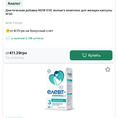
Аналог
Диетическая добавка NOW EVE woman's комплекс для женщин капсулы
№30
NOW FOODS
от
4.11
грн на бонусный счет
в наличии в 198 аптеках
от
411.29
грн
Купить
За упаковку