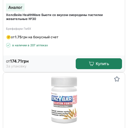
Аналог
ХелсВейв HealthWave Бьюти со вкусом смородины пастилки
жевательные №30
Брефафарм ГмбХ
от
1.75
грн на бонусный счет
в наличии в 207 аптеках
от
174.71
грн
Купить
За упаковку