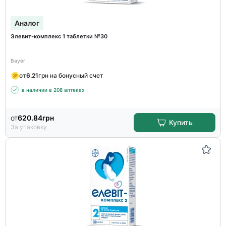
Аналог
Элевит-комплекс 1 таблетки №30
Bayer
от
6.21
грн на бонусный счет
в наличии в 208 аптеках
от
620.84
грн
Купить
За упаковку