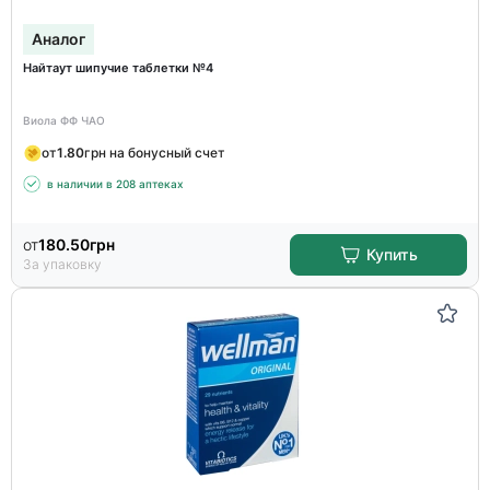
Аналог
Найтаут шипучие таблетки №4
Виола ФФ ЧАО
от
1.80
грн на бонусный счет
в наличии в 208 аптеках
от
180.50
грн
Купить
За упаковку