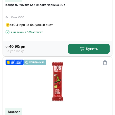
Конфеты Улитка Боб яблоко черника 30 г
Эко Снек ООО
от
0.41
грн на бонусный счет
в наличии в 169 аптеках
от
40.90
грн
Купить
За упаковку
Аналог