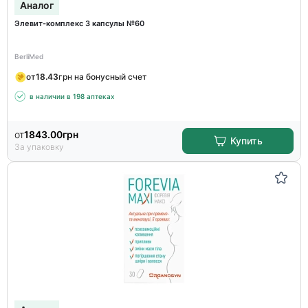
Аналог
Элевит-комплекс 3 капсулы №60
BerliMed
от
18.43
грн на бонусный счет
в наличии в 198 аптеках
от
1843.00
грн
Купить
За упаковку