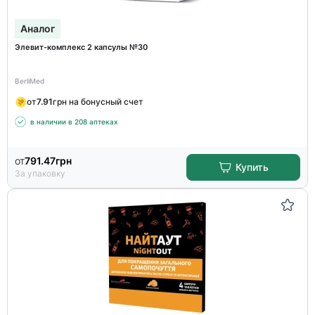
Аналог
Элевит-комплекс 2 капсулы №30
BerliMed
от
7.91
грн на бонусный счет
в наличии в 208 аптеках
от
791.47
грн
Купить
За упаковку