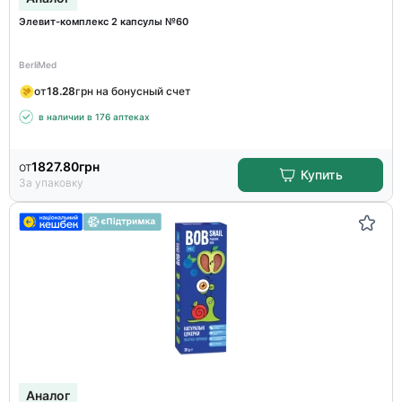
Элевит-комплекс 2 капсулы №60
BerliMed
от
18.28
грн на бонусный счет
в наличии в 176 аптеках
от
1827.80
грн
Купить
За упаковку
Аналог