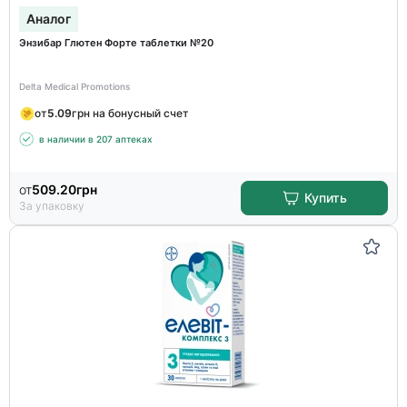
Аналог
Энзибар Глютен Форте таблетки №20
Delta Medical Promotions
от
5.09
грн на бонусный счет
в наличии в 207 аптеках
от
509.20
грн
Купить
За упаковку