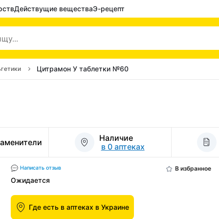
рств
Действущие вещества
Э-рецепт
Цитрамон У таблетки №60
ьгетики
Наличие
заменители
в 0 аптеках
В избранное
Написать отзыв
Ожидается
Где есть в аптеках в Украине