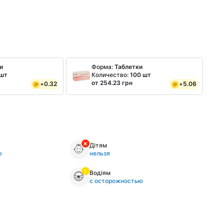
и
Форма:
Таблетки
 шт
Количество:
100 шт
от 254.23 грн
+
0.32
+
5.06
Дітям
ю
нельзя
Водіям
с осторожностью