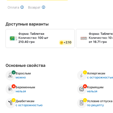
Оплата
Возврат
Доступные варианты
Форма:
Таблетки
Форма:
Таблетк
Количество:
100 шт
Количество:
10
210.40 грн
от 16.71 грн
+
2.10
Основные свойства
Взрослым
Аллергикам
можно
с осторожность
Беременным
Кормящим
нельзя
нельзя
Диабетикам
Условие отпуска
с осторожностью
по рецепту