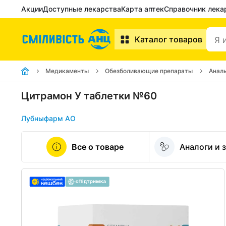
Акции
Доступные лекарства
Карта аптек
Справочник лека
Каталог товаров
Медикаменты
Обезболивающие препараты
Анал
Цитрамон У таблетки №60
Лубныфарм АО
Все о товаре
Аналоги и 