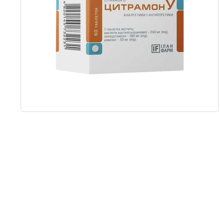
Item
1
of
1