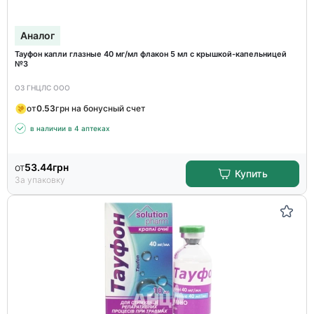
Аналог
Тауфон капли глазные 40 мг/мл флакон 5 мл с крышкой-капельницей
№3
ОЗ ГНЦЛС ООО
от
0.53
грн на бонусный счет
в наличии в 4 аптеках
от
53.44
грн
Купить
За упаковку