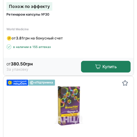
Похож по эффекту
Ретинаром капсулы №30
World Medicine
от
3.81
грн на бонусный счет
в наличии в 155 аптеках
от
380.50
грн
Купить
За упаковку