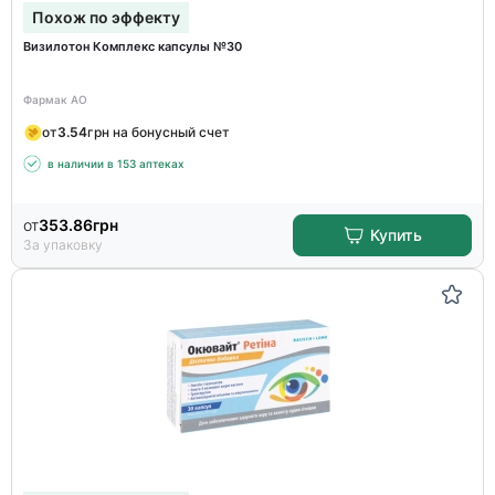
Похож по эффекту
Визилотон Комплекс капсулы №30
Фармак АО
от
3.54
грн на бонусный счет
в наличии в 153 аптеках
от
353.86
грн
Купить
За упаковку