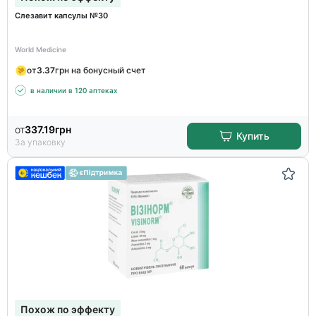
Слезавит капсулы №30
World Medicine
от
3.37
грн на бонусный счет
в наличии в 120 аптеках
от
337.19
грн
Купить
За упаковку
Похож по эффекту