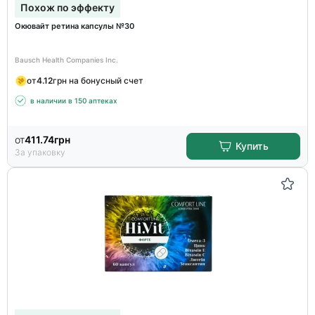
Похож по эффекту
Окювайт ретина капсулы №30
Bausch Health Companies Inc.
от
4.12
грн на бонусный счет
в наличии в 150 аптеках
от
411.74
грн
Купить
За упаковку