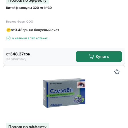
Похож по эффекту
Витайф капсулы 320 мг №30
Бовиос Фарм ООО
от
3.48
грн на бонусный счет
в наличии в 126 аптеках
от
348.37
грн
Купить
За упаковку
Похож по эффекту