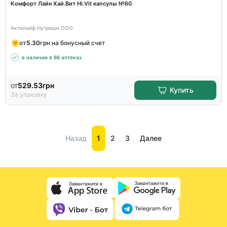
Комфорт Лайн Хай.Вит Hi.Vit капсулы №60
Актилайф Нутришн ООО
от
5.30
грн на бонусный счет
в наличии в 86 аптеках
от
529.53
грн
Купить
За упаковку
Назад
1
2
3
Далее