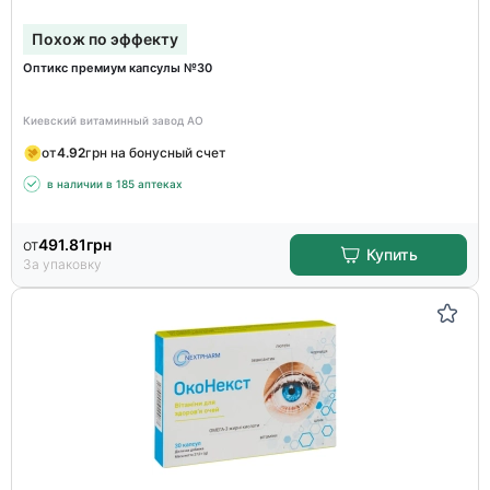
Похож по эффекту
Оптикс премиум капсулы №30
Киевский витаминный завод АО
от
4.92
грн на бонусный счет
в наличии в 185 аптеках
от
491.81
грн
Купить
За упаковку