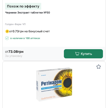
Похож по эффекту
Черники Экстракт таблетки №50
Голден-Фарм ЧП
от
0.73
грн на бонусный счет
в наличии в 168 аптеках
от
73.08
грн
Купить
За упаковку