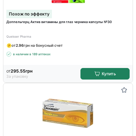
Похож по эффекту
Доппельгерц Актив витамины для глаз черника капсулы №30
Queisser Pharma
от
2.96
грн на бонусный счет
в наличии в 189 аптеках
от
295.55
грн
Купить
За упаковку