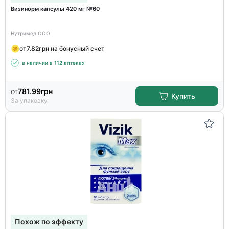
Визинорм капсулы 420 мг №60
Нутримед ООО
от
7.82
грн на бонусный счет
в наличии в 112 аптеках
от
781.99
грн
Купить
За упаковку
Похож по эффекту