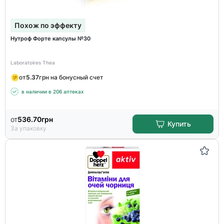
Похож по эффекту
Нутроф Форте капсулы №30
Laboratoires Thea
от
5.37
грн на бонусный счет
в наличии в 206 аптеках
от
536.70
грн
Купить
За упаковку