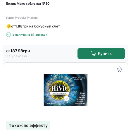
Визик Макс таблетки №30
Natur Produkt Pharma
от
1.88
грн на бонусный счет
в наличии в 87 аптеках
от
187.98
грн
Купить
За упаковку
Похож по эффекту