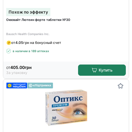
Похож по эффекту
Окювайт Лютеин форте таблетки №30
Bausch Health Companies Inc.
от
4.05
грн на бонусный счет
в наличии в 189 аптеках
от
405.00
грн
Купить
За упаковку