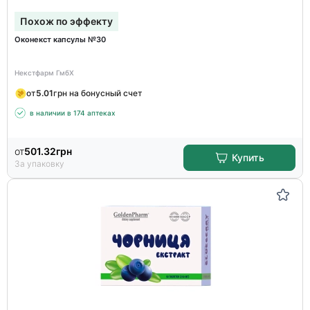
Похож по эффекту
Оконекст капсулы №30
Некстфарм ГмбХ
от
5.01
грн на бонусный счет
в наличии в 174 аптеках
от
501.32
грн
Купить
За упаковку