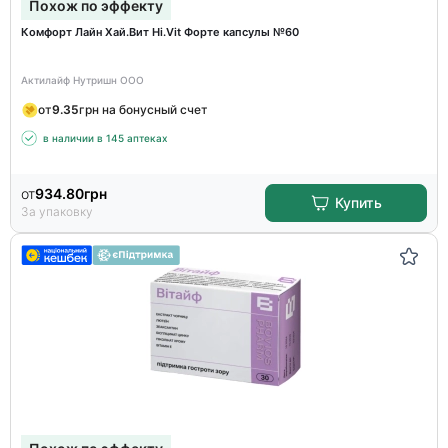
Похож по эффекту
Комфорт Лайн Хай.Вит Hi.Vit Форте капсулы №60
Актилайф Нутришн ООО
от
9.35
грн на бонусный счет
в наличии в 145 аптеках
от
934.80
грн
Купить
За упаковку