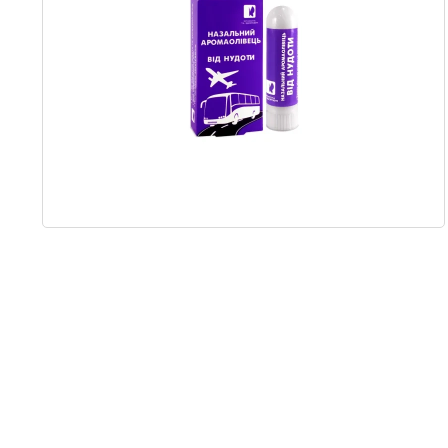
Item
1
of
1