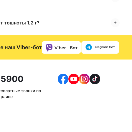
т тошноты 1,2 г?
е наш Viber-бот
5900
есплатные звонки по
краине