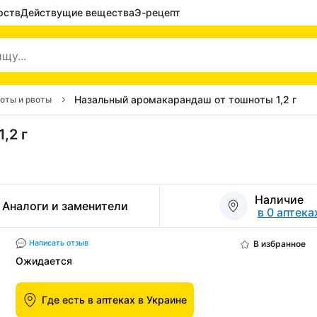
рств
Действущие вещества
Э-рецепт
Назальный аромакарандаш от тошноты 1,2 г
оты и рвоты
,2 г
Наличие
Аналоги и заменители
в 0 аптека
В избранное
Написать отзыв
Ожидается
Где есть в аптеках в Украине