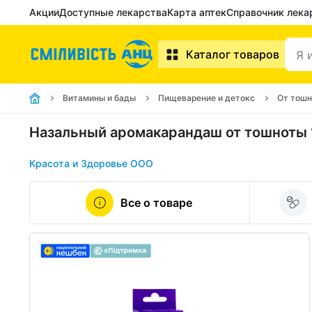
Акции
Доступные лекарства
Карта аптек
Справочник лека
Каталог товаров
Витамины и бады
Пищеварение и детокс
От тошн
Назальный аромакарандаш от тошноты 1
Красота и Здоровье ООО
Все о товаре