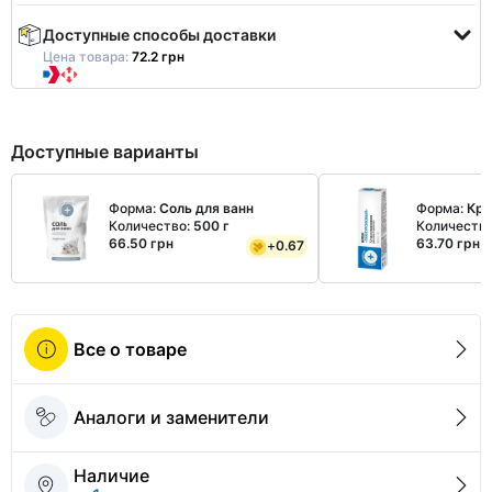
Доступные способы доставки
Цена товара:
72.2 грн
Доступные варианты
Форма:
Соль для ванн
Форма:
Кр
Количество:
500 г
Количеств
66.50 грн
63.70 грн
+
0.67
Все о товаре
Аналоги и заменители
Наличие