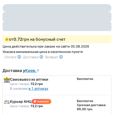
Item
2
1
of
2
от
0.72
грн на бонусный счет
Цена действительна при заказе на сайте 05.08.2026
Указана минимальная цена в населенном пункте
Оплата
Доставка
Возврат
Доставка у
Киев
Бесплатно
Самовывоз из аптеки
Цена товара:
72.2 грн
В наличии
в 1 аптеках
Бесплатно
Курьер АНЦ
Срочная доставка:
Цена товара:
72.2 грн
99,00 грн.