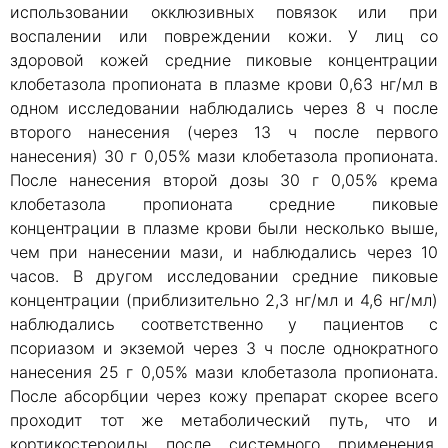
использовании окклюзивных повязок или при
воспалении или повреждении кожи. У лиц со
здоровой кожей средние пиковые концентрации
клобетазола пропионата в плазме крови 0,63 нг/мл в
одном исследовании наблюдались через 8 ч после
второго нанесения (через 13 ч после первого
нанесения) 30 г 0,05% мази клобетазола пропионата.
После нанесения второй дозы 30 г 0,05% крема
клобетазола пропионата средние пиковые
концентрации в плазме крови были несколько выше,
чем при нанесении мази, и наблюдались через 10
часов. В другом исследовании средние пиковые
концентрации (приблизительно 2,3 нг/мл и 4,6 нг/мл)
наблюдались соответственно у пациентов с
псориазом и экземой через 3 ч после однократного
нанесения 25 г 0,05% мази клобетазола пропионата.
После абсорбции через кожу препарат скорее всего
проходит тот же метаболический путь, что и
кортикостероиды после системного применения.