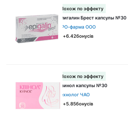
Похож по эффекту
Эпигалин Брест капсулы №30
ПРО-фарма ООО
+
6.42
бонусів
Похож по эффекту
Квинол капсулы №30
Технолог ЧАО
+
5.85
бонусів