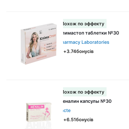
Похож по эффекту
Климастоп таблетки №30
Pharmacy Laboratories
+
3.74
бонусів
Похож по эффекту
Меналин капсулы №30
Lacte
+
6.51
бонусів