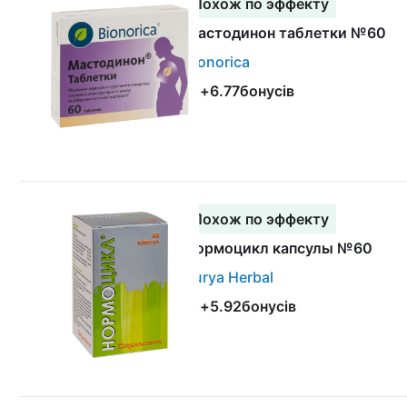
Похож по эффекту
Мастодинон таблетки №60
Bionorica
+
6.77
бонусів
Похож по эффекту
Нормоцикл капсулы №60
Surya Herbal
+
5.92
бонусів