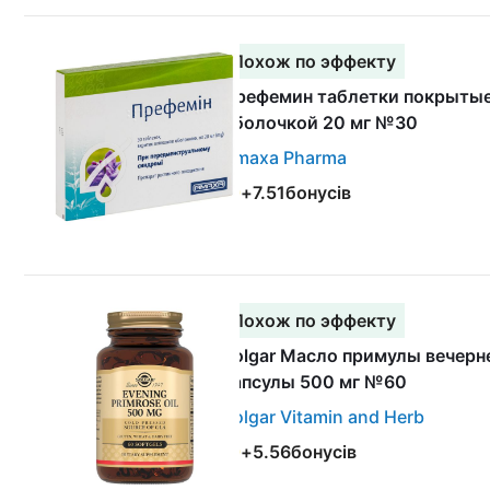
Похож по эффекту
Префемин таблетки покрыты
оболочкой 20 мг №30
Amaxa Pharma
+
7.51
бонусів
Похож по эффекту
Solgar Масло примулы вечерн
капсулы 500 мг №60
Solgar Vitamin and Herb
+
5.56
бонусів