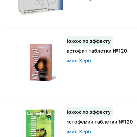
Похож по эффекту
Мастофит таблетки №120
Томил Херб
Похож по эффекту
Цистофемин таблетки №120
Томил Херб