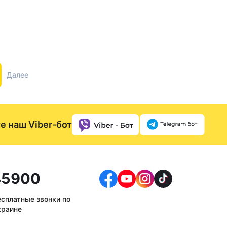
Далее
е наш Viber-бот
5900
есплатные звонки по
краине