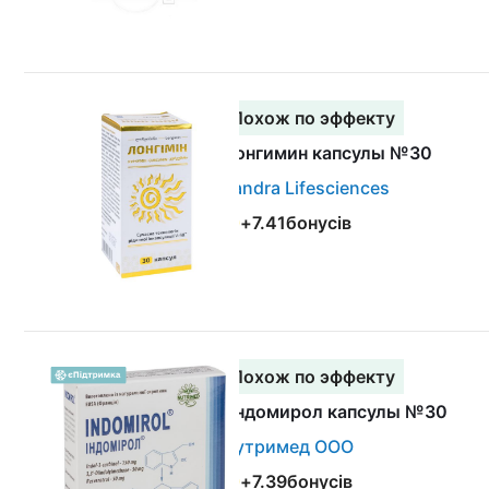
Похож по эффекту
Лонгимин капсулы №30
Zandra Lifesciences
+
7.41
бонусів
Похож по эффекту
Индомирол капсулы №30
Нутримед ООО
+
7.39
бонусів