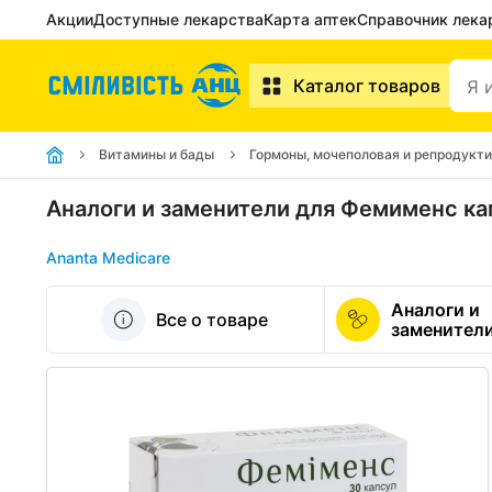
Акции
Доступные лекарства
Карта аптек
Справочник лека
Каталог товаров
Витамины и бады
Гормоны, мочеполовая и репродукт
Аналоги и заменители для Фемименс к
Ananta Medicare
Аналоги и
Все о товаре
заменител