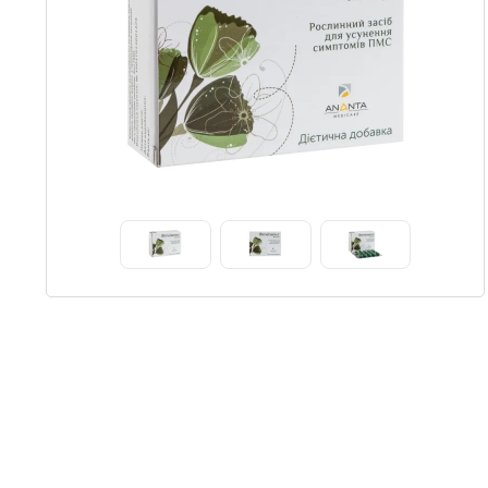
Item
1
of
3