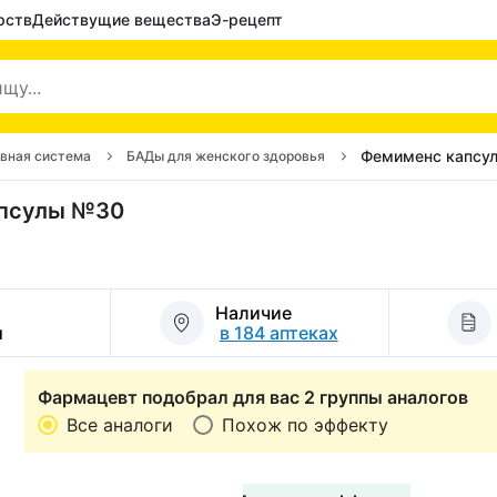
рств
Действущие вещества
Э-рецепт
Фемименс капсу
ивная система
БАДы для женского здоровья
апсулы №30
Наличие
и
в 184 аптеках
Фармацевт подобрал для вас 2 группы аналогов
Все аналоги
Похож по эффекту