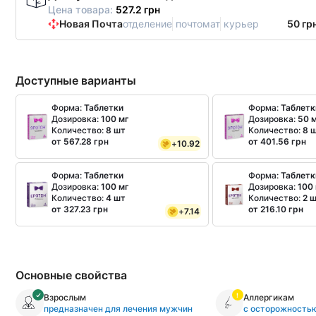
Цена товара:
527.2 грн
Новая Почта
отделение
почтомат
курьер
50 гр
Доступные варианты
Форма:
Таблетки
Форма:
Таблетк
Дозировка:
100 мг
Дозировка:
50 
Количество:
8 шт
Количество:
8 
от 567.28 грн
от 401.56 грн
+
10.92
Форма:
Таблетки
Форма:
Таблетк
Дозировка:
100 мг
Дозировка:
100
Количество:
4 шт
Количество:
2 
от 327.23 грн
от 216.10 грн
+
7.14
Основные свойства
Взрослым
Аллергикам
предназначен для лечения мужчин
с осторожность