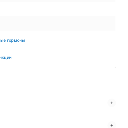
вые гормоны
нкции