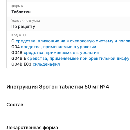
Форма
Таблетки
Условия отпуска
По рецепту
Код ATC
G
средства, влияющие на мочеполовую систему и поло
G04
средства, применяемые в урологии
G04B
средства, применяемые в урологии
G04B E
средства, применяемые при эректильной дисфу
G04B E03
сильденафил
Инструкция Эротон таблетки 50 мг №4
Состав
Лекарственная форма