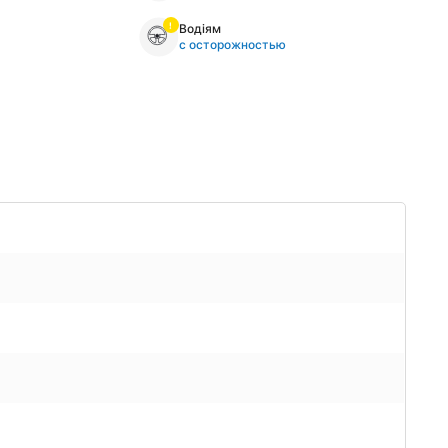
Водіям
с осторожностью