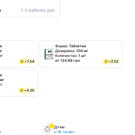
н
1-3 рабочих дня
и
Форма:
Таблетки
мг
Дозировка:
100 мг
шт
Количество:
1 шт
от 134.69 грн
+
7.54
+
2.52
и
 мг
шт
+
4.20
Дітям
ю
с 18-ти лет