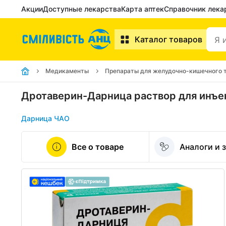
Акции
Доступные лекарства
Карта аптек
Справочник лека
Каталог товаров
Медикаменты
Препараты для желудочно-кишечного 
Дротаверин-Дарница раствор для инъе
Дарница ЧАО
Все о товаре
Аналоги и 