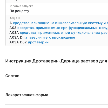
Условия отпуска
По рецепту
Код ATC
A
средства, влияющие на пищеварительную систему и
A03
средства, применяемые при функциональных желу
A03A
средства, применяемые при функциональных рас
A03A D
папаверин и его производные
A03A D02
дротаверин
Инструкция Дротаверин-Дарница раствор для
Состав
Лекарственная форма