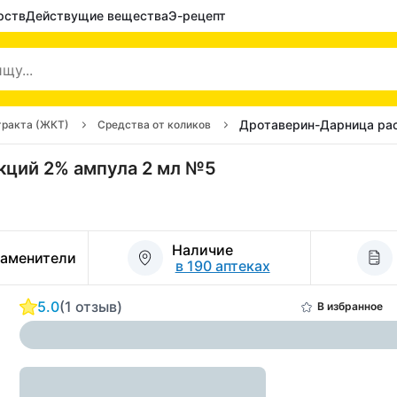
рств
Действущие вещества
Э-рецепт
Дротаверин-Дарница рас
тракта (ЖКТ)
Средства от коликов
кций 2% ампула 2 мл №5
Наличие
заменители
в 190 аптеках
5.0
(1 отзыв)
В избранное