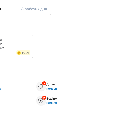
н
1-3 рабочих дня
и
мг
 шт
+
0.71
Дітям
ю
нельзя
Водіям
нельзя