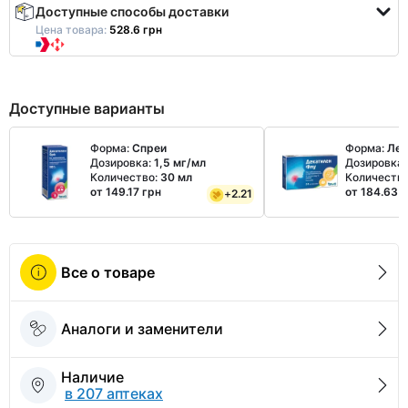
Доступные способы доставки
Цена товара:
528.6 грн
Доступные варианты
Форма:
Спреи
Форма:
Ле
Дозировка:
1,5 мг/мл
Дозировка
Количество:
30 мл
Количеств
от 149.17 грн
от 184.63 
+
2.21
Все о товаре
Аналоги и заменители
Наличие
в 207 аптеках