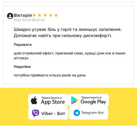
Вікторія
2025-03-03 08:21:33
Швидко усуває біль у горлі та зменшує запалення.
Допомагає навіть при сильному дискомфорті.
Переваги
довготривалий ефект, приємний смак, кращі ціни ніж в інших
аптеках
Недоліки
потрібно приймати кілька разів на день