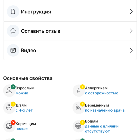
Инструкция
Оставить отзыв
Видео
Основные свойства
Взрослым
Аллергикам
можно
с осторожностью
Дітям
Беременным
с 4-х лет
по назначению врача
Водіям
Кормящим
данные о влиянии
нельзя
отсутствуют