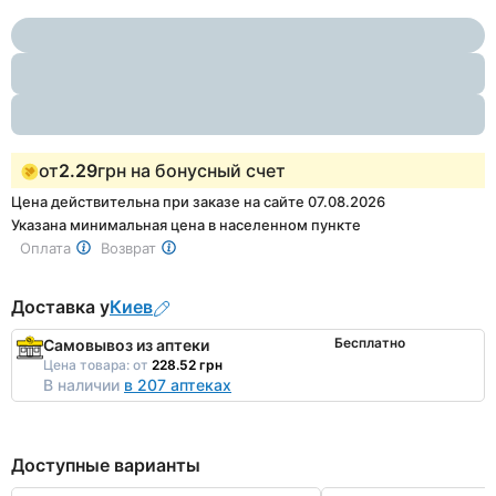
Item
2
1
of
2
от
2.29
грн на бонусный счет
Цена действительна при заказе на сайте 07.08.2026
Указана минимальная цена в населенном пункте
Оплата
Возврат
Доставка у
Киев
Бесплатно
Самовывоз из аптеки
Цена товара:
от
228.52 грн
В наличии
в 207 аптеках
Доступные варианты