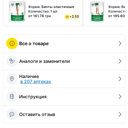
Форма:
Бинты эластичные
Форма:
Бин
Количество:
1 шт
Количеств
от 161.78 грн
от 195.60 
+
2.55
Все о товаре
Аналоги и заменители
Наличие
в 207 аптеках
Инструкция
Оставить отзыв