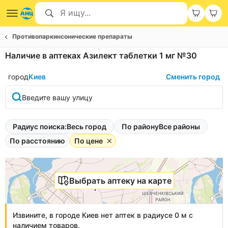
Противопаркинсонические препараты
Наличие в аптеках Азилект таблетки 1 мг №30
город
Киев
Сменить город
Введите вашу улицу
Радиус поиска:
Весь город
По району
Все районы
По расстоянию
По цене
Выбрать аптеку на карте
Извините, в городе Киев нет аптек в радиусе 0 м с
наличием товаров.