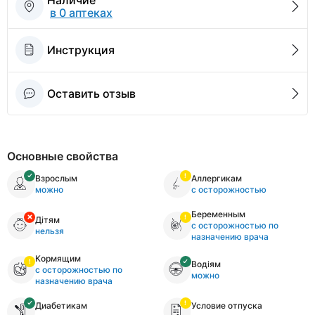
Наличие
в 0 аптеках
Инструкция
Оставить отзыв
Основные свойства
Взрослым
Аллергикам
можно
с осторожностью
Беременным
Дітям
с осторожностью по
нельзя
назначению врача
Кормящим
Водіям
с осторожностью по
можно
назначению врача
Диабетикам
Условие отпуска