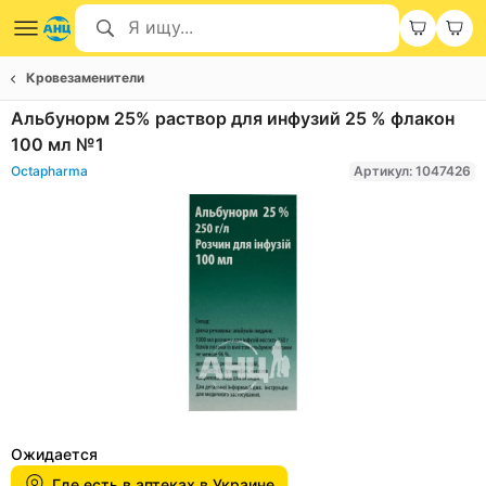
Кровезаменители
Альбунорм 25% раствор для инфузий 25 % флакон
100 мл №1
Octapharma
Артикул: 1047426
Item
1
Ожидается
of
Где есть в аптеках в Украине