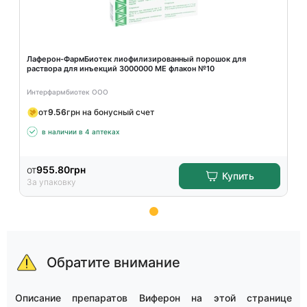
Лаферон-ФармБиотек лиофилизированный порошок для
раствора для инъекций 3000000 МЕ флакон №10
Интерфармбиотек ООО
от
9.56
грн на бонусный счет
в наличии в 4 аптеках
от
955.80
грн
Купить
За упаковку
Item
1
of
Обратите внимание
15
Описание препаратов Виферон на этой странице