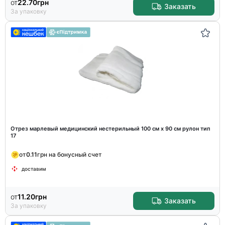
от
22.70
грн
Заказать
За упаковку
Отрез марлевый медицинский нестерильный 100 см х 90 см рулон тип
17
от
0.11
грн на бонусный счет
доставим
от
11.20
грн
Заказать
За упаковку