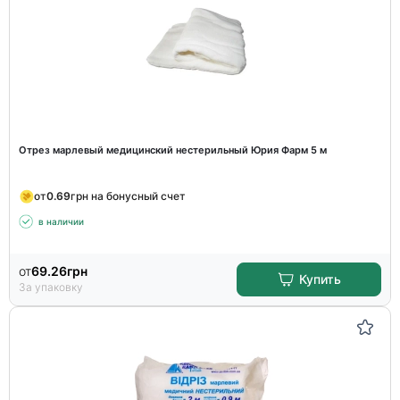
Отрез марлевый медицинский нестерильный Юрия Фарм 5 м
от
0.69
грн на бонусный счет
в наличии
от
69.26
грн
Купить
За упаковку