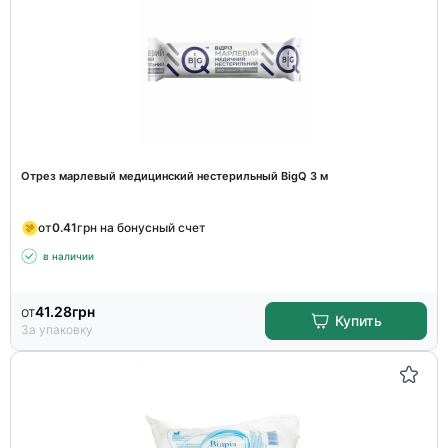
Отрез марлевый медицинский нестерильный BigQ 3 м
от
0.41
грн на бонусный счет
в наличии
от
41.28
грн
Купить
За упаковку