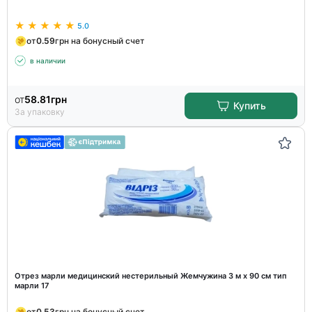
5.0
от
0.59
грн на бонусный счет
в наличии
от
58.81
грн
Купить
За упаковку
Отрез марли медицинский нестерильный Жемчужина 3 м х 90 см тип
марли 17
от
0.53
грн на бонусный счет