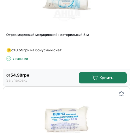
Отрез марлевый медицинский нестерильный 5 м
от
0.55
грн на бонусный счет
в наличии
от
54.98
грн
Купить
За упаковку