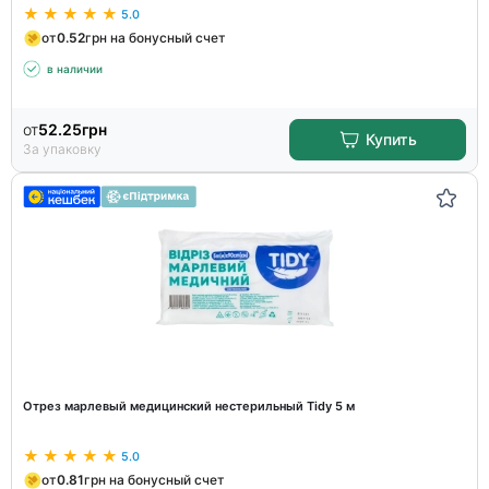
5.0
от
0.52
грн на бонусный счет
в наличии
от
52.25
грн
Купить
За упаковку
Отрез марлевый медицинский нестерильный Tidy 5 м
5.0
от
0.81
грн на бонусный счет