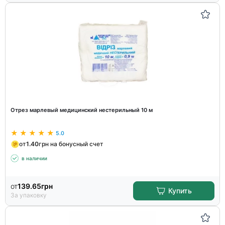
Отрез марлевый медицинский нестерильный 10 м
5.0
от
1.40
грн на бонусный счет
в наличии
от
139.65
грн
Купить
За упаковку