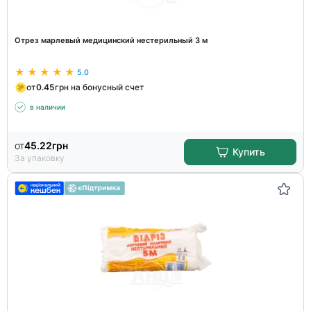
Отрез марлевый медицинский нестерильный 3 м
5.0
от
0.45
грн на бонусный счет
в наличии
от
45.22
грн
Купить
За упаковку