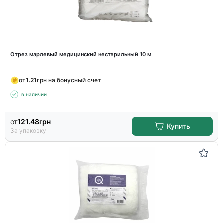
Отрез марлевый медицинский нестерильный 10 м
от
1.21
грн на бонусный счет
в наличии
от
121.48
грн
Купить
За упаковку