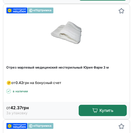
Отрез марлевый медицинский нестерильный Юрия Фарм 3 м
от
0.42
грн на бонусный счет
в наличии
от
42.37
грн
Купить
За упаковку