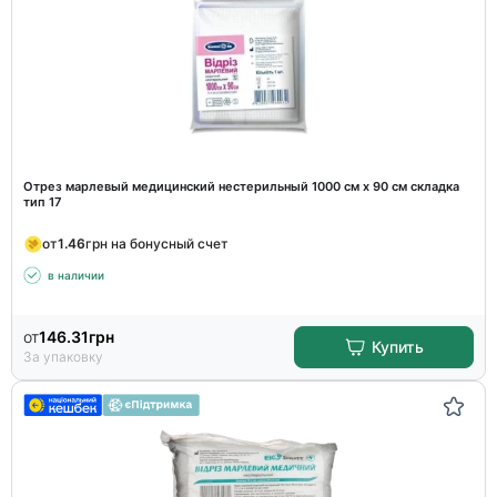
Отрез марлевый медицинский нестерильный 1000 см х 90 см складка
тип 17
от
1.46
грн на бонусный счет
в наличии
от
146.31
грн
Купить
За упаковку