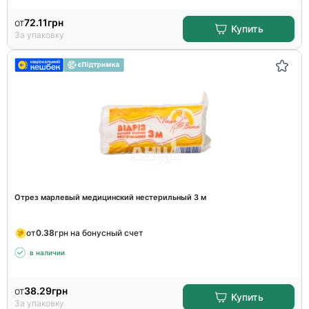
от
72.11
грн
Купить
За упаковку
Отрез марлевый медицинский нестерильный 3 м
от
0.38
грн на бонусный счет
в наличии
от
38.29
грн
Купить
За упаковку