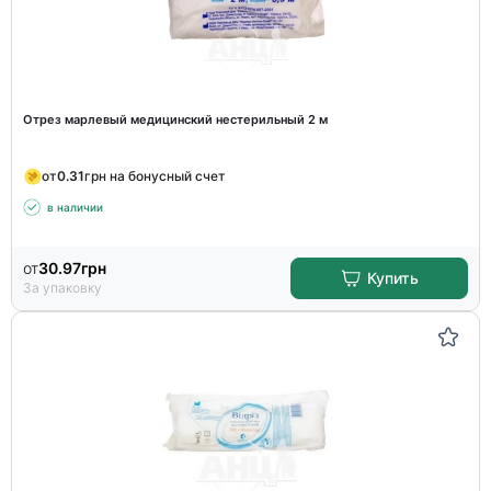
Отрез марлевый медицинский нестерильный 2 м
от
0.31
грн на бонусный счет
в наличии
от
30.97
грн
Купить
За упаковку