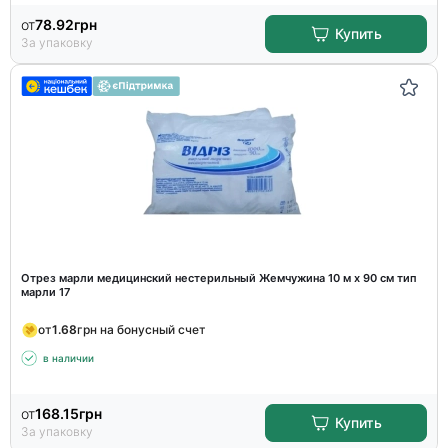
от
78.92
грн
Купить
За упаковку
Отрез марли медицинский нестерильный Жемчужина 10 м х 90 см тип
марли 17
от
1.68
грн на бонусный счет
в наличии
от
168.15
грн
Купить
За упаковку