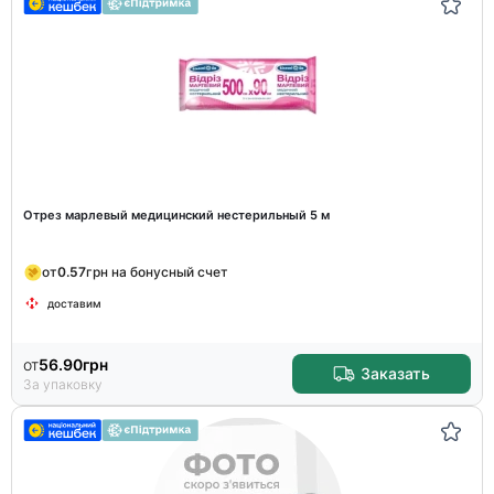
Отрез марлевый медицинский нестерильный 5 м
от
0.57
грн на бонусный счет
доставим
от
56.90
грн
Заказать
За упаковку