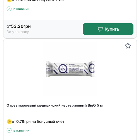
в наличии
от
53.20
грн
Купить
За упаковку
Отрез марлевый медицинский нестерильный BigQ 5 м
от
0.79
грн на бонусный счет
в наличии