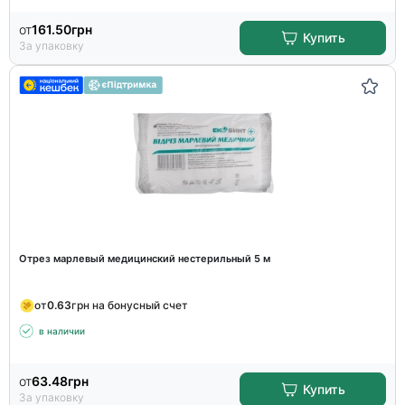
от
161.50
грн
Купить
За упаковку
Отрез марлевый медицинский нестерильный 5 м
от
0.63
грн на бонусный счет
в наличии
от
63.48
грн
Купить
За упаковку