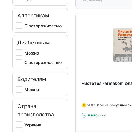
Аллергикам
С осторожностью
Диабетикам
Можно
С осторожностью
Водителям
Чистотел Farmakom фла
Можно
от
0.13
грн на бонусный с
Страна
производства
в наличии
Украина