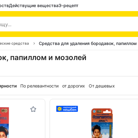
рств
Действущие вещества
Э-рецепт
Средства для удаления бородавок, папиллом
еские средства
к, папиллом и мозолей
ярности
По релевантности
от дорогих
От дешевых