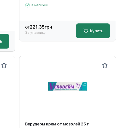
в наличии
от
221.35
грн
Купить
За упаковку
ть
Верудерм крем от мозолей 25 г