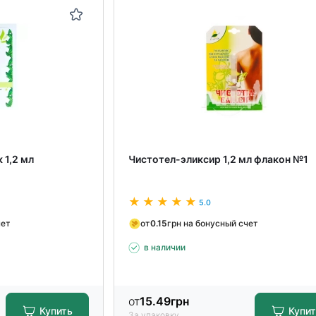
 1,2 мл
Чистотел-эликсир 1,2 мл флакон №1
5.0
чет
от
0.15
грн на бонусный счет
в наличии
от
15.49
грн
Купить
Купи
За упаковку