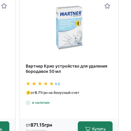
Вартнер Крио устройство для удаления
бородавок 50 мл
5.0
от
8.71
грн на бонусный счет
в наличии
от
871.15
грн
ть
Купить
За упаковку