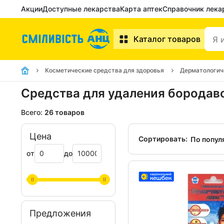
Акции
Доступные лекарства
Карта аптек
Справочник лека
Каталог товаров
Косметические средства для здоровья
Дерматологич
Средства для удаления бородаво
Всего:
26 товаров
Цена
Сортировать:
По попул
от
до
Предложения