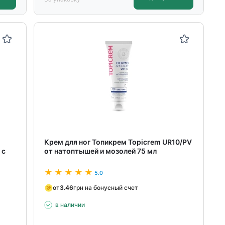
Крем для ног Топикрем Topicrem UR10/PV
 с
от натоптышей и мозолей 75 мл
5.0
от
3.46
грн на бонусный счет
в наличии