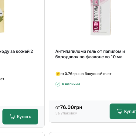
ходу за кожей 2
Антипапилома гель от папилом и
бородавок во флаконе по 10 мл
от
0.76
грн на бонусный счет
чет
в наличии
от
76.00
грн
Купи
За упаковку
Купить