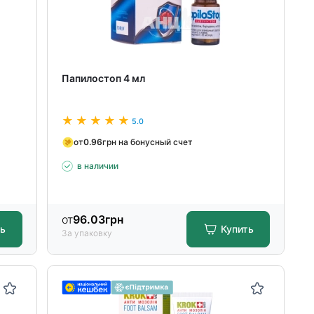
Папилостоп 4 мл
5.0
от
0.96
грн на бонусный счет
в наличии
от
96.03
грн
ть
Купить
За упаковку