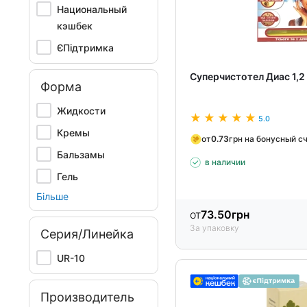
Национальный
кэшбек
ЄПідтримка
Суперчистотел Диас 1,2
Форма
Жидкости
5.0
Кремы
от
0.73
грн на бонусный с
Бальзамы
в наличии
Гель
Більше
от
73.50
грн
За упаковку
Серия/Линейка
UR-10
Производитель