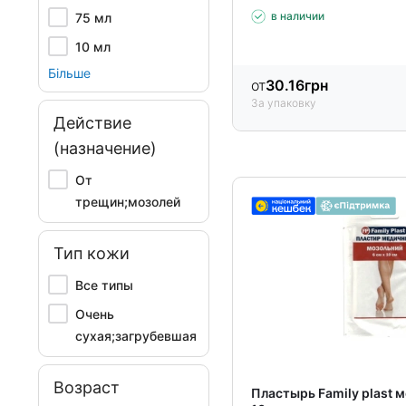
в наличии
75 мл
10 мл
Більше
от
30.16
грн
За упаковку
Действие
(назначение)
От
трещин;мозолей
Тип кожи
Все типы
Очень
сухая;загрубевшая
Возраст
Пластырь Family plast 