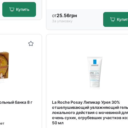
Купить
от
25.56
грн
Купи
За упаковку
льный банка 8 г
La Roche Posay Липикар Урея 30%
отшелушивающий увлажняющий гел
локального действия с мочевиной дл
очень сухих, огрубевших участков к
50 мл
чет