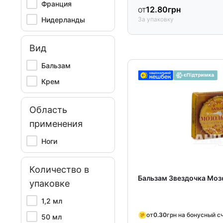
Франция
от
12.80
грн
Нидерланды
За упаковку
Вид
Бальзам
Крем
Область
применения
Ноги
Количество в
Бальзам Звездочка Мозо
упаковке
1,2 мл
от
0.30
грн на бонусный с
50 мл