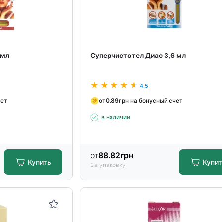
 мл
Суперчистотел Диас 3,6 мл
4.5
чет
от
0.89
грн на бонусный счет
в наличии
от
88.82
грн
Купить
Купи
За упаковку