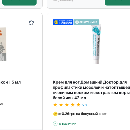
кон 1,5 мл
Крем для ног Домашний Доктор для
профилактики мозолей и натоптышей
пчелиным воском и экстрактом коры
белой ивы 42 мл
чет
5.0
от
0.26
грн на бонусный счет
в наличии