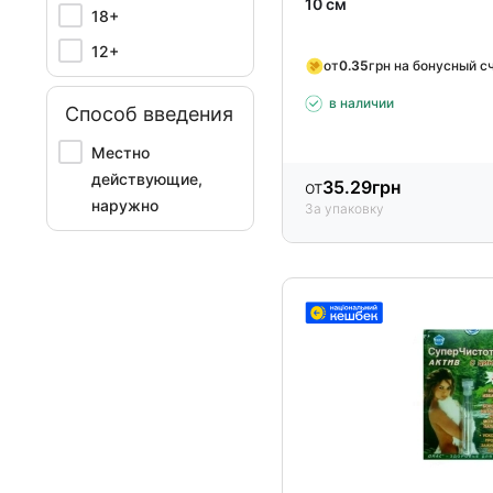
10 см
18+
12+
от
0.35
грн на бонусный с
в наличии
Способ введения
Местно
действующие,
от
35.29
грн
наружно
За упаковку