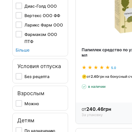
Диас-Голд ООО
Вертекс ООО ФФ
Ларикс Фарм ООО
Фармаком ООО
ПТФ
Папиллек средство по у
Більше
мл
Условия отпуска
5.0
Без рецепта
от
2.40
грн на бонусный с
в наличии
Взрослым
Можно
от
240.46
грн
За упаковку
Детям
По назначению