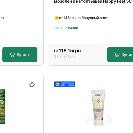
мозолей и натоптышей Happy Feet 50
чет
от
1.18
грн на бонусный счет
в наличии
от
118.15
грн
Купить
Купи
За упаковку