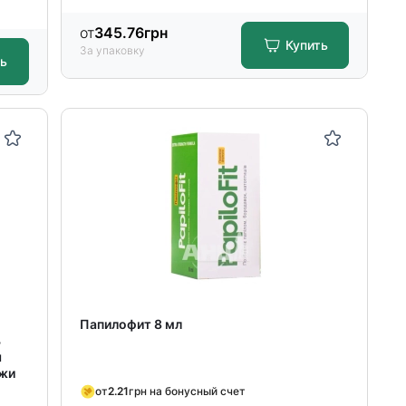
от
345.76
грн
Купить
За упаковку
ть
Папилофит 8 мл
ь
я
ожи
от
2.21
грн на бонусный счет