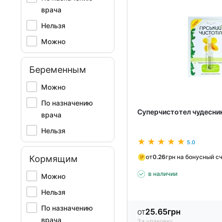
врача
Нельзя
Можно
Беременным
Можно
По назначению
Суперчистотел чудесник
врача
Нельзя
5.0
от
0.26
грн на бонусный с
Кормящим
в наличии
Можно
Нельзя
По назначению
от
25.65
грн
врача
За упаковку