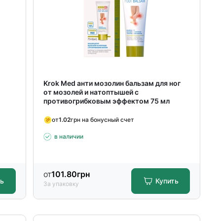
Krok Med анти мозолин бальзам для ног
от мозолей и натоптышей с
противогрибковым эффектом 75 мл
от
1.02
грн на бонусный счет
в наличии
от
101.80
грн
ть
Купить
За упаковку