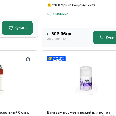
от
6.07
грн на бонусный счет
в наличии
Купить
от
606.96
грн
Купи
За упаковку
мозольный 6 см х
Бальзам косметический для ног от