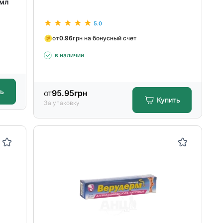
 мл
5.0
от
0.96
грн на бонусный счет
в наличии
ть
от
95.95
грн
Купить
За упаковку