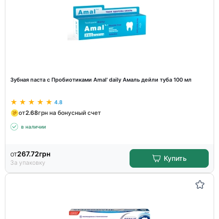
Зубная паста с Пробиотиками Amal' daily Амаль дейли туба 100 мл
4.8
от
2.68
грн на бонусный счет
в наличии
от
267.72
грн
Купить
За упаковку