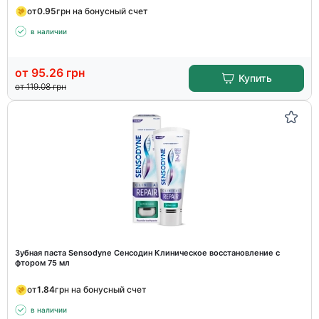
от
0.95
грн на бонусный счет
в наличии
от
95.26
грн
Купить
от
119.08
грн
Зубная паста Sensodyne Сенсодин Клиническое восстановление с
фтором 75 мл
от
1.84
грн на бонусный счет
в наличии