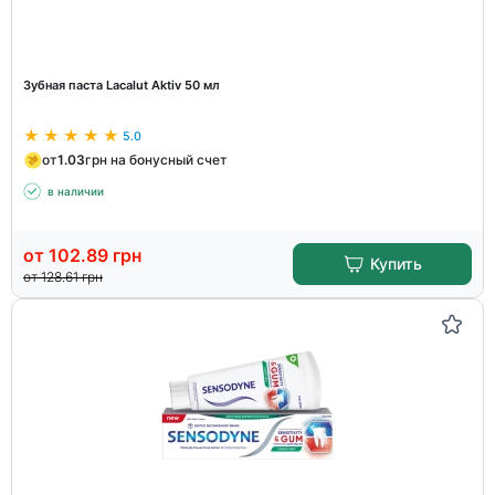
Зубная паста Lacalut Aktiv 50 мл
5.0
от
1.03
грн на бонусный счет
в наличии
от
102.89
грн
Купить
от
128.61
грн