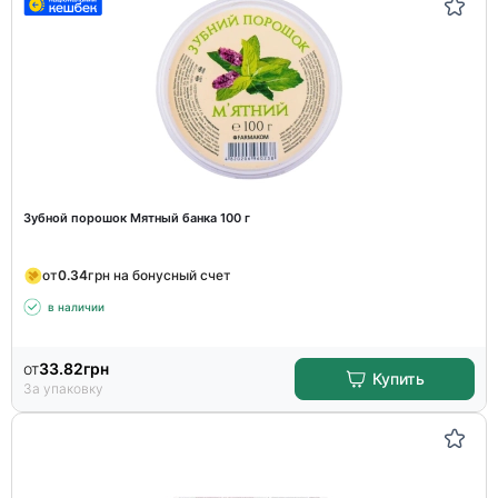
Зубной порошок Мятный банка 100 г
от
0.34
грн на бонусный счет
в наличии
от
33.82
грн
Купить
За упаковку