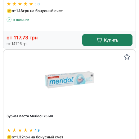
5.0
от
1.18
грн на бонусный счет
в наличии
от
117.73
грн
Купить
от
147.16
грн
Зубная паста Meridol 75 мл
4.9
от
1.32
грн на бонусный счет