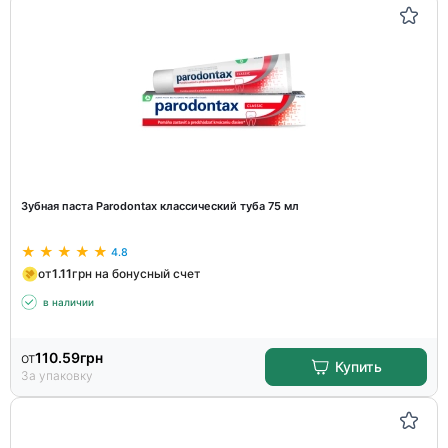
Зубная паста Parodontax классический туба 75 мл
4.8
от
1.11
грн на бонусный счет
в наличии
от
110.59
грн
Купить
За упаковку