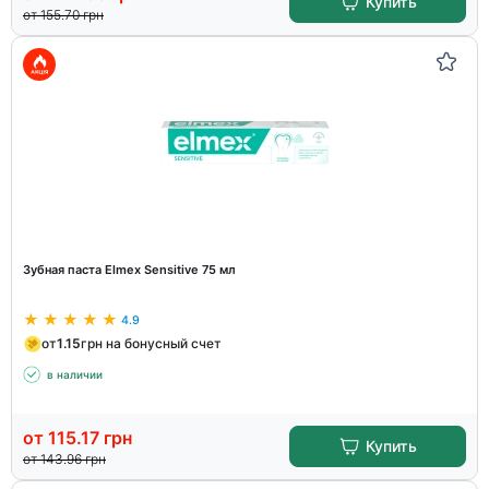
Купить
от
155.70
грн
Зубная паста Elmex Sensitive 75 мл
4.9
от
1.15
грн на бонусный счет
в наличии
от
115.17
грн
Купить
от
143.96
грн