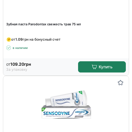
Зубная паста Parodontax свежесть трав 75 мл
от
1.09
грн на бонусный счет
в наличии
от
109.20
грн
Купить
За упаковку