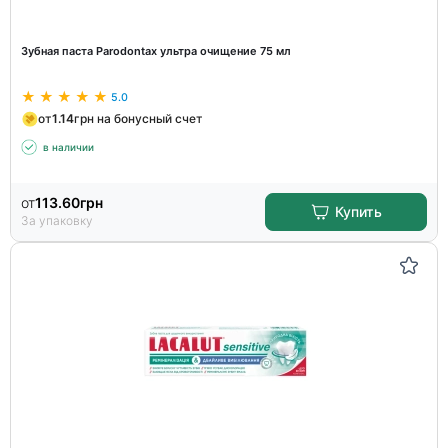
Зубная паста Parodontax ультра очищение 75 мл
5.0
от
1.14
грн на бонусный счет
в наличии
от
113.60
грн
Купить
За упаковку