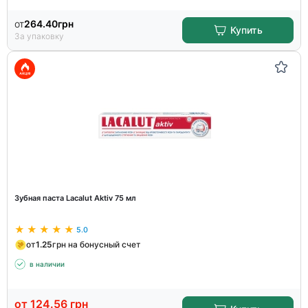
от
264.40
грн
Купить
За упаковку
Зубная паста Lacalut Aktiv 75 мл
5.0
от
1.25
грн на бонусный счет
в наличии
от
124.56
грн