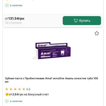
в наличии
от
131.54
грн
Купить
За упаковку
Зубная паста с Пробиотиками Amal' sensitive Амаль сенсетив туба 100
мл
5.0
от
2.64
грн на бонусный счет
в наличии