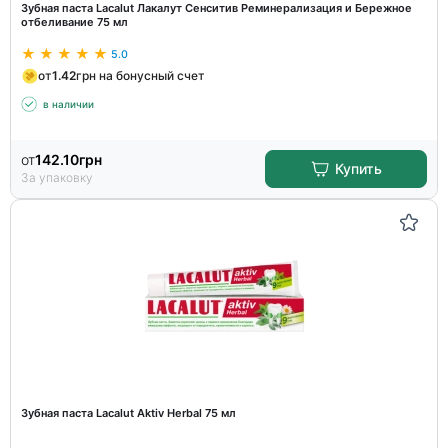
Зубная паста Lacalut Лакалут Сенситив Реминерализация и Бережное
отбеливание 75 мл
5.0
от
1.42
грн на бонусный счет
в наличии
от
142.10
грн
Купить
За упаковку
Зубная паста Lacalut Aktiv Herbal 75 мл