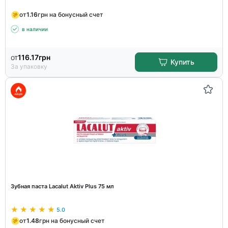
от
1.16
грн на бонусный счет
в наличии
от
116.17
грн
Купить
За упаковку
Зубная паста Lacalut Aktiv Plus 75 мл
5.0
от
1.48
грн на бонусный счет