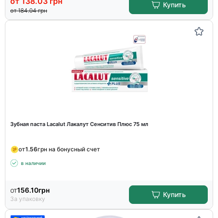
от
138.03
грн
Купить
от
184.04
грн
Зубная паста Lacalut Лакалут Сенситив Плюс 75 мл
от
1.56
грн на бонусный счет
в наличии
от
156.10
грн
Купить
За упаковку