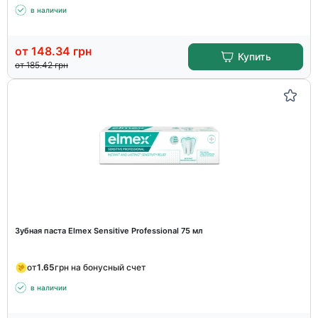
в наличии
от
148.34
грн
Купить
от
185.42
грн
Зубная паста Elmex Sensitive Professional 75 мл
от
1.65
грн на бонусный счет
в наличии