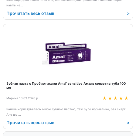
навіть не
...
Прочитать весь отзыв
>
Зубная паста с Пробиотиками Amal' sensitive Амаль сенсетив туба 100
мл
Марина 13.03.2026 р
Раніше користувалась іншою зубною пастою, теж було нормально, без скарг.
Але цю
...
Прочитать весь отзыв
>