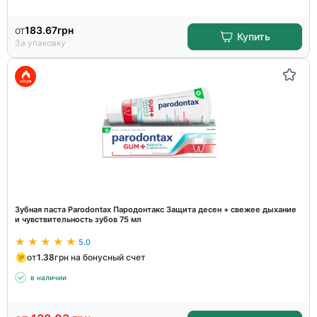
от
183.67
грн
Купить
За упаковку
Зубная паста Parodontax Пародонтакс Защита десен + свежее дыхание
и чувствительность зубов 75 мл
5.0
от
1.38
грн на бонусный счет
в наличии