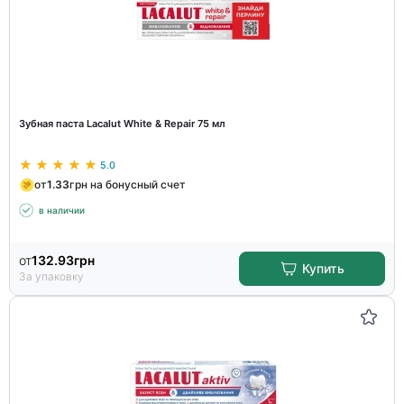
Зубная паста Lacalut White & Repair 75 мл
5.0
от
1.33
грн на бонусный счет
в наличии
от
132.93
грн
Купить
За упаковку