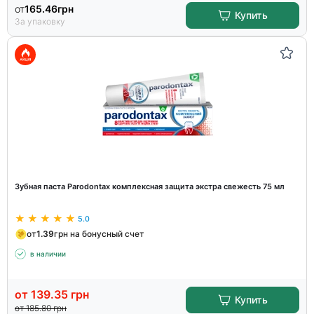
от
165.46
грн
Купить
За упаковку
Зубная паста Parodontax комплексная защита экстра свежесть 75 мл
5.0
от
1.39
грн на бонусный счет
в наличии
от
139.35
грн
Купить
от
185.80
грн