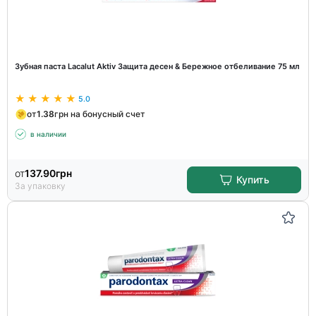
Зубная паста Lacalut Aktiv Защита десен & Бережное отбеливание 75 мл
5.0
от
1.38
грн на бонусный счет
в наличии
от
137.90
грн
Купить
За упаковку