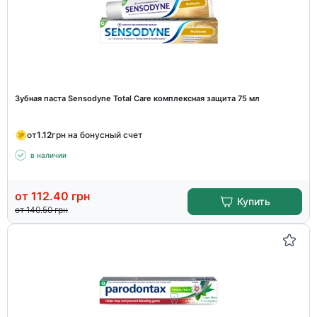
Зубная паста Sensodyne Total Care комплексная защита 75 мл
от
1.12
грн на бонусный счет
в наличии
от
112.40
грн
Купить
от
140.50
грн