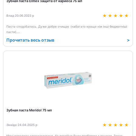
Зубная паста Elmex защита от кариеса 75 мл
Влад 20.06.2023 р
Паста сподобалась. Дуже добре очищає (набагато краще ніж інші бюджетніші
пасти).
...
Прочитать весь отзыв
>
Зубная паста Meridol 75 мл
Зінаїда 24.04.2025 р
Мені порадила стоматологиня, бо постійно були проблеми з яснами. Зараз