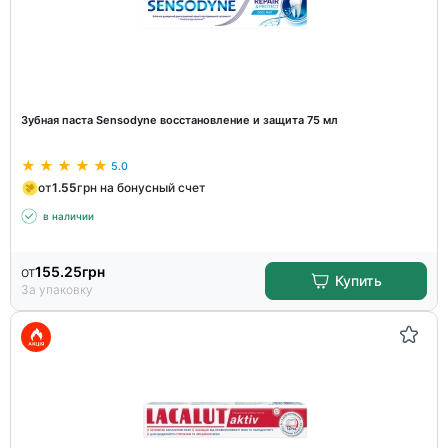
Зубная паста Sensodyne восстановление и защита 75 мл
5.0
от
1.55
грн на бонусный счет
в наличии
от
155.25
грн
Купить
За упаковку