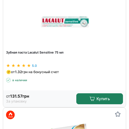
Зубная паста Lacalut Sensitive 75 мл
5.0
от
1.32
грн на бонусный счет
в наличии
от
131.57
грн
Купить
За упаковку