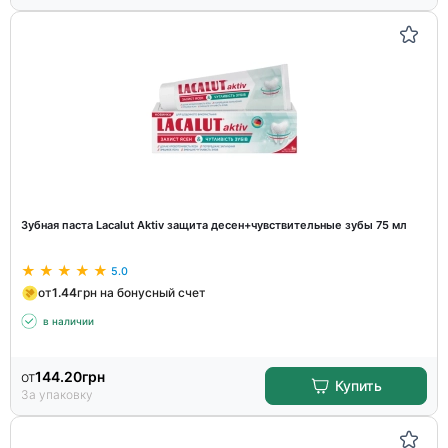
Зубная паста Lacalut Aktiv защита десен+чувствительные зубы 75 мл
5.0
от
1.44
грн на бонусный счет
в наличии
от
144.20
грн
Купить
За упаковку