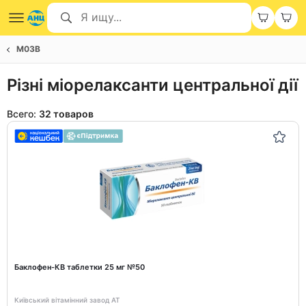
M03B
Різні міорелаксанти центральної дії
Всего:
32 товаров
Баклофен-КВ таблетки 25 мг №50
Київський вітамінний завод АТ