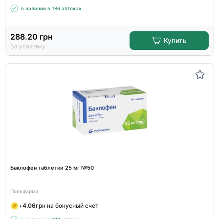
в наличии в 186 аптеках
288.20
грн
Купить
За упаковку
Баклофен таблетки 25 мг №50
Польфарма
+
4.06
грн на бонусный счет