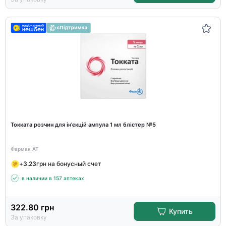
Токката розчин для ін'єкцій ампула 1 мл блістер №5
Фармак АТ
+
3.23
грн на бонусный счет
в наличии в 157 аптеках
322.80
грн
Купить
За упаковку