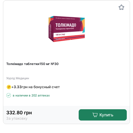
Толкімадо таблетки150 мг №30
Уорлд Медицин
+
3.33
грн на бонусный счет
в наличии в 202 аптеках
332.80
грн
Купить
За упаковку