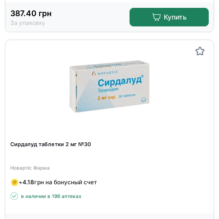
387.40
грн
Купить
За упаковку
Сирдалуд таблетки 2 мг №30
Новартіс Фарма
+
4.18
грн на бонусный счет
в наличии в 196 аптеках