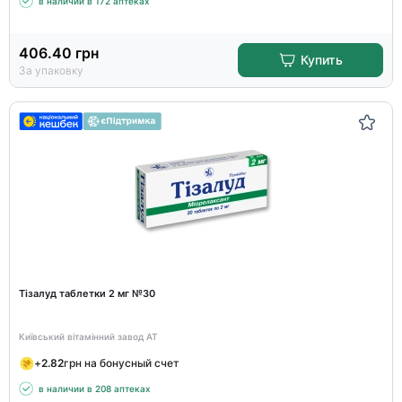
в наличии в 172 аптеках
406.40
грн
Купить
За упаковку
Тізалуд таблетки 2 мг №30
Київський вітамінний завод АТ
+
2.82
грн на бонусный счет
в наличии в 208 аптеках