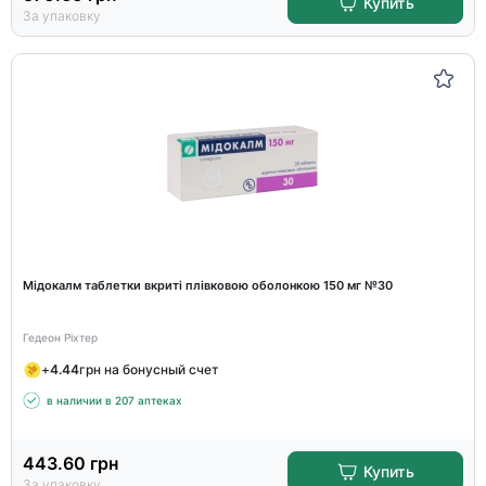
Купить
За упаковку
Мідокалм таблетки вкриті плівковою оболонкою 150 мг №30
Гедеон Ріхтер
+
4.44
грн на бонусный счет
в наличии в 207 аптеках
443.60
грн
Купить
За упаковку