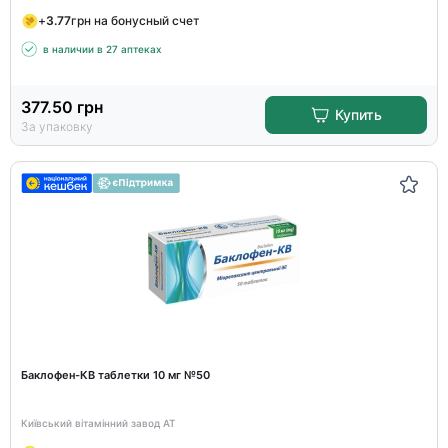
+
3.77
грн на бонусный счет
в наличии в 27 аптеках
377.50
грн
Купить
За упаковку
Баклофен-КВ таблетки 10 мг №50
Київський вітамінний завод АТ