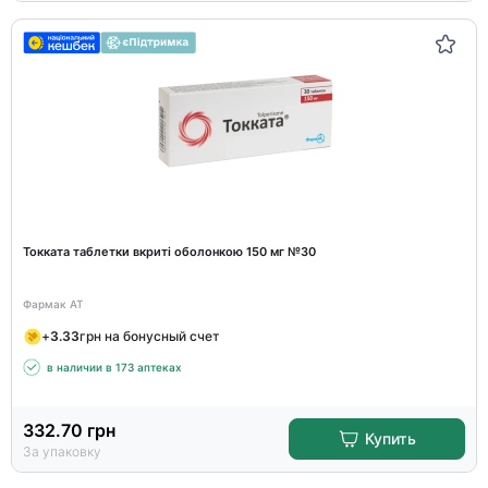
Токката таблетки вкриті оболонкою 150 мг №30
Фармак АТ
+
3.33
грн на бонусный счет
в наличии в 173 аптеках
332.70
грн
Купить
За упаковку