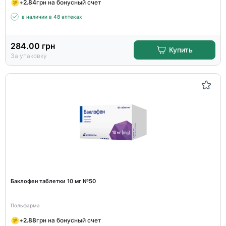
+
2.84
грн на бонусный счет
в наличии в 48 аптеках
284.00
грн
Купить
За упаковку
Баклофен таблетки 10 мг №50
Польфарма
+
2.88
грн на бонусный счет