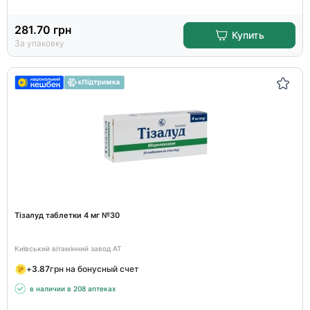
281.70
грн
Купить
За упаковку
Тізалуд таблетки 4 мг №30
Київський вітамінний завод АТ
+
3.87
грн на бонусный счет
в наличии в 208 аптеках