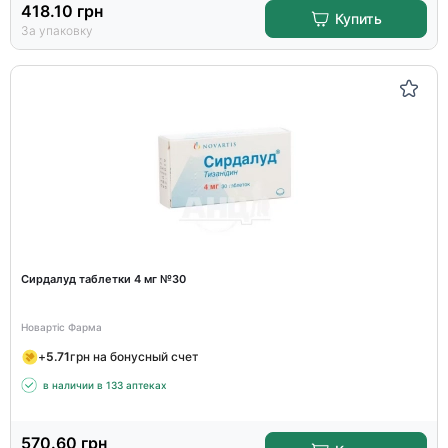
418.10
грн
Купить
За упаковку
Сирдалуд таблетки 4 мг №30
Новартіс Фарма
+
5.71
грн на бонусный счет
в наличии в 133 аптеках
570.60
грн