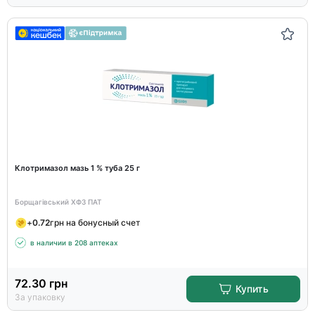
Клотримазол мазь 1 % туба 25 г
Борщагівський ХФЗ ПАТ
+
0.72
грн на бонусный счет
в наличии в 208 аптеках
72.30
грн
Купить
За упаковку