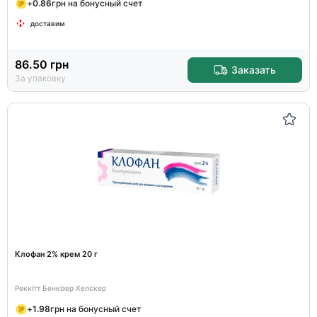
+
0.86
грн на бонусный счет
доставим
86.50
грн
Заказать
За упаковку
Клофан 2% крем 20 г
Реккітт Бенкізер Хелскер
+
1.98
грн на бонусный счет