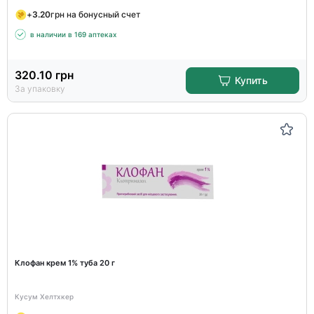
+
3.20
грн на бонусный счет
в наличии в 169 аптеках
320.10
грн
Купить
За упаковку
Клофан крем 1% туба 20 г
Кусум Хелтхкер