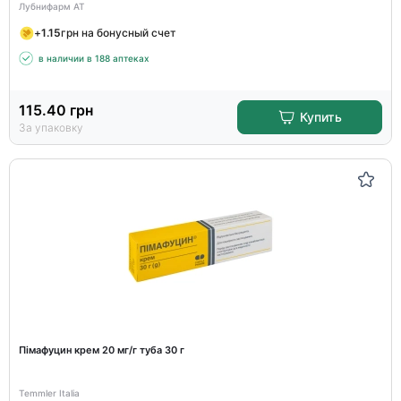
Лубнифарм АТ
+
1.15
грн на бонусный счет
в наличии в 188 аптеках
115.40
грн
Купить
За упаковку
Пімафуцин крем 20 мг/г туба 30 г
Temmler Italia