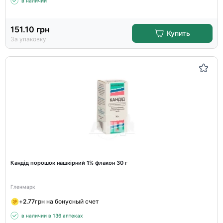
в наличии
151.10
грн
Купить
За упаковку
Кандід порошок нашкірний 1% флакон 30 г
Гленмарк
+
2.77
грн на бонусный счет
в наличии в 136 аптеках