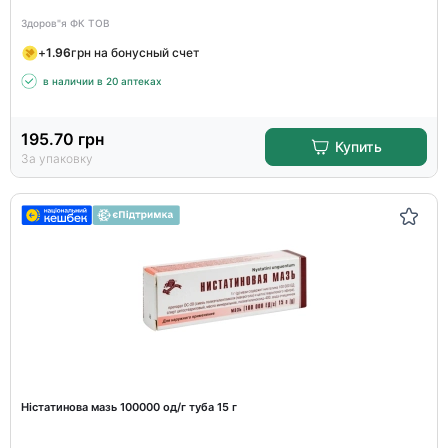
Здоров"я ФК ТОВ
+
1.96
грн на бонусный счет
в наличии в 20 аптеках
195.70
грн
Купить
За упаковку
Ністатинова мазь 100000 од/г туба 15 г