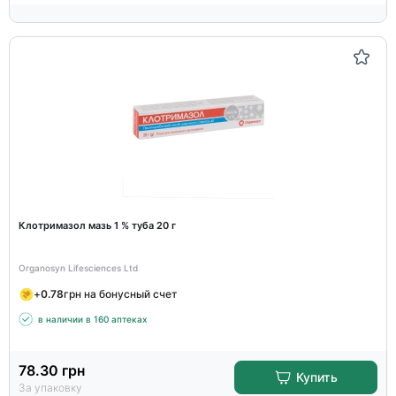
Клотримазол мазь 1 % туба 20 г
Organosyn Lifesciences Ltd
+
0.78
грн на бонусный счет
в наличии в 160 аптеках
78.30
грн
Купить
За упаковку