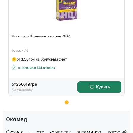
Визилотон Комплекс капсулы №30
Фармак АО
от
3.50
грн на бонусный счет
в наличии в 154 аптеках
от
350.49
грн
Купить
За упаковку
Item
1
Окомед
of
15
Окомед – это комплекс витаминов, который