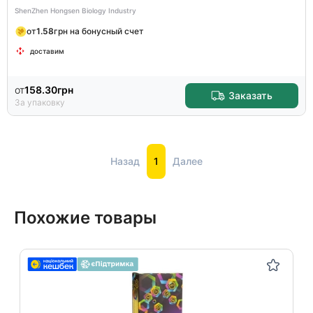
ShenZhen Hongsen Biology Industry
от
1.58
грн на бонусный счет
доставим
от
158.30
грн
Заказать
За упаковку
Назад
1
Далее
Похожие товары