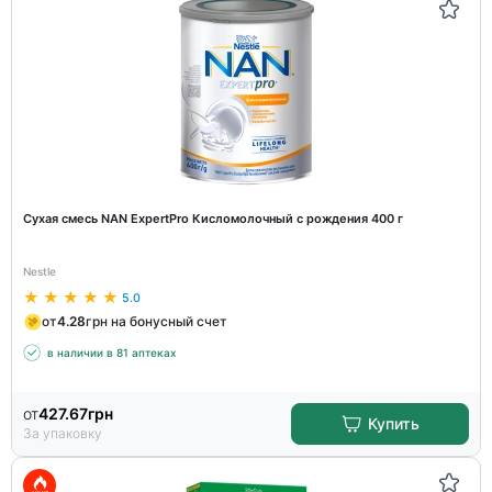
Сухая смесь NAN ExpertPro Кисломолочный с рождения 400 г
Nestle
5.0
от
4.28
грн на бонусный счет
в наличии в 81 аптеках
от
427.67
грн
Купить
За упаковку