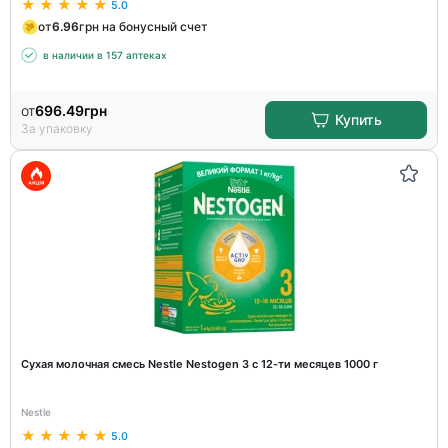
5.0
от
6.96
грн на бонусный счет
в наличии в 157 аптеках
от
696.49
грн
Купить
За упаковку
Сухая молочная смесь Nestle Nestogen 3 с 12-ти месяцев 1000 г
Nestle
5.0