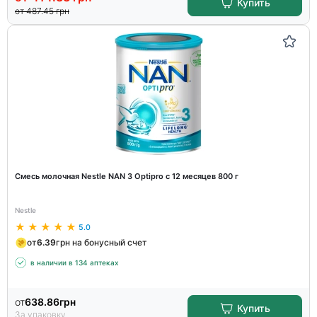
Купить
от
487.45
грн
Смесь молочная Nestle NAN 3 Optipro с 12 месяцев 800 г
Nestle
5.0
от
6.39
грн на бонусный счет
в наличии в 134 аптеках
от
638.86
грн
Купить
За упаковку