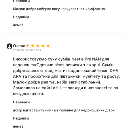
Переваги
Малюк добре набирає вагу і почувається комфортно.
Недоліки
немає
Олена
2026-02-13 10:52:27
Використовуємо суху суміш Nestle Pre NAN для
недоношеної дитини після виписки з лікарні. Суміш
добре засвоюється, містить адаптований білок, DHA,
ARA та пробіотики для підтримки імунітету та росту.
Малюк добре реагує, набір ваги стабільний.
Замовляла на сайті АНЦ — завжди в наявності та за
вигідною ціною.
Переваги
добір ваги стабільний - це головне для недоношених діток
Недоліки
немає