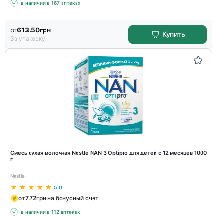
в наличии в 167 аптеках
от
613.50
грн
Купить
За упаковку
Смесь сухая молочная Nestle NAN 3 Optipro для детей с 12 месяцев 1000
г
Nestle
5.0
от
7.72
грн на бонусный счет
в наличии в 112 аптеках