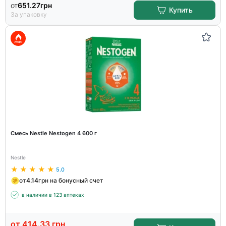
от
651.27
грн
Купить
За упаковку
Смесь Nestle Nestogen 4 600 г
Nestle
5.0
от
4.14
грн на бонусный счет
в наличии в 123 аптеках
от
414.33
грн