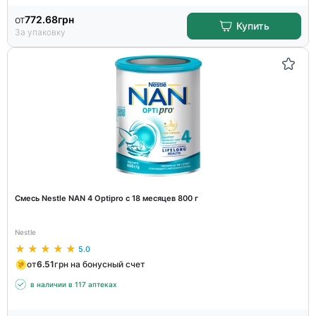
от
772.68
грн
Купить
За упаковку
Смесь Nestle NAN 4 Optipro с 18 месяцев 800 г
Nestle
5.0
от
6.51
грн на бонусный счет
в наличии в 117 аптеках