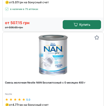
от
5.07
грн на бонусный счет
в наличии в 75 аптеках
от
507.15
грн
Купить
от
596.65
грн
Смесь молочная Nestle NAN Безлактозный с 0 месяцев 400 г
Nestle
5.0
от
4.77
грн на бонусный счет