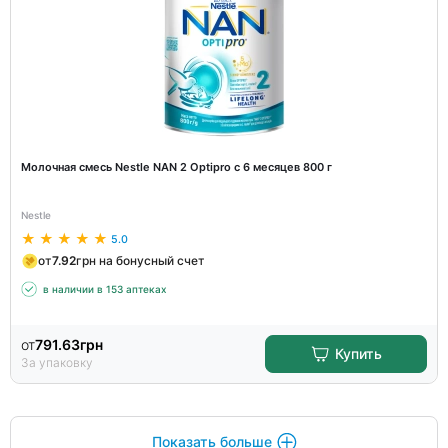
Молочная смесь Nestle NAN 2 Optipro с 6 месяцев 800 г
Nestle
5.0
от
7.92
грн на бонусный счет
в наличии в 153 аптеках
от
791.63
грн
Купить
За упаковку
Показать больше