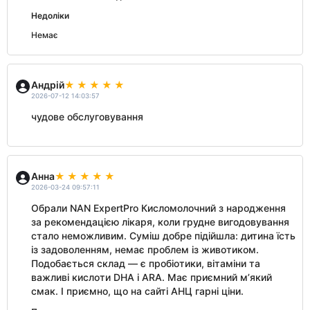
Недоліки
Немає
Андрій
2026-07-12 14:03:57
чудове обслуговування
Анна
2026-03-24 09:57:11
Обрали NAN ExpertPro Кисломолочний з народження
за рекомендацією лікаря, коли грудне вигодовування
стало неможливим. Суміш добре підійшла: дитина їсть
із задоволенням, немає проблем із животиком.
Подобається склад — є пробіотики, вітаміни та
важливі кислоти DHA і ARA. Має приємний м’який
смак. І приємно, що на сайті АНЦ гарні ціни.