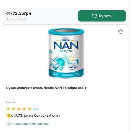
от
772.35
грн
Купить
За упаковку
Сухая молочная смесь Nestle NAN 1 Optipro 800 г
Nestle
5.0
от
7.73
грн на бонусный счет
в наличии в 205 аптеках