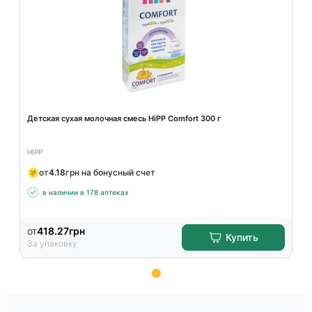
Детская сухая молочная смесь HiPP Comfort 300 г
HIPP
от
4.18
грн на бонусный счет
в наличии в 178 аптеках
от
418.27
грн
Купить
За упаковку
Item
1