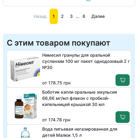
Назад
1
2
3
...
6
Далее
С этим товаром покупают
Нимесил гранулы для оральной
суспензии 100 мг пакет однодозовый 2 г
№30
от 178.75 грн
Боботик капли оральные эмульсия
66,66 мг/мл флакон с пробкой-
капельницей крышкой 30 мл
от 174.78 грн
Вода питьевая негазированная для
детей Малюк 1,5 л