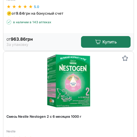
5.0
от
9.64
грн на бонусный счет
в наличии в 143 аптеках
от
963.86
грн
Купить
За упаковку
Смесь Nestle Nestogen 2 с 6 месяцев 1000 г
Nestle