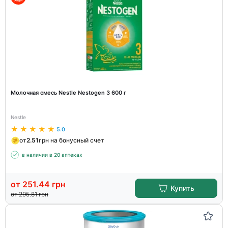
Молочная смесь Nestle Nestogen 3 600 г
Nestle
5.0
от
2.51
грн на бонусный счет
в наличии в 20 аптеках
от
251.44
грн
Купить
от
295.81
грн