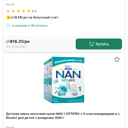
Nestle
5.0
от
8.16
грн на бонусный счет
в наличии в 160 аптеках
от
816.31
грн
Купить
За упаковку
Детская смесь молочная сухая NAN 1 OPTIPRO с 5 олигосахаридами и L.
Reuteri для детей с рождения 1000 г
Nestle