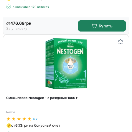
в наличии в 170 аптеках
от
476.69
грн
Купить
За упаковку
Смесь Nestle Nestogen 1 с рождения 1000 г
Nestle
4.7
от
6.13
грн на бонусный счет