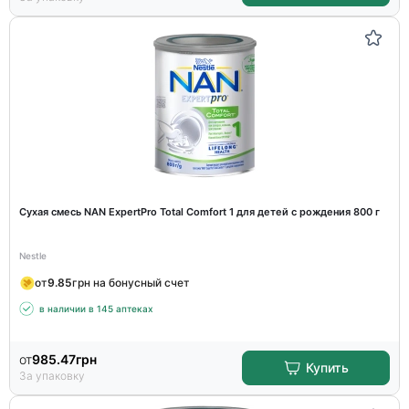
Сухая смесь NAN ExpertPro Total Comfort 1 для детей с рождения 800 г
Nestle
от
9.85
грн на бонусный счет
в наличии в 145 аптеках
от
985.47
грн
Купить
За упаковку