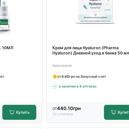
. 10МЛ
Крем для лица Hyaluron (Pharma
Hyaluron) Дневной уход в банке 50 м
Naturwaren
чет
от
4.40
грн на бонусный счет
в наличии в 8 аптеках
от
440.10
грн
Купить
Купи
За упаковку