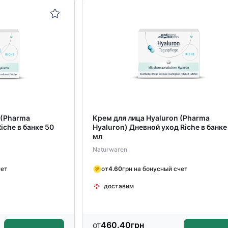
 (Pharma
Крем для лица Hyaluron (Pharma
iche в банке 50
Hyaluron) Дневной уход Riche в банке
мл
Naturwaren
чет
от
4.60
грн на бонусный счет
доставим
от
460.40
грн