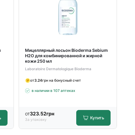
л
Мицеллярный лосьон Bioderma Sebium
Сре
H2O для комбинированной и жирной
Opt
кожи 250 мл
кис
Laboratoire Dermatologique Bioderma
Lab
от
3.24
грн на бонусный счет
в наличии в 107 аптеках
от
323.52
грн
от
ь
Купить
За упаковку
За 