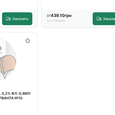
от
439.10
грн
Заказать
Заказ
За упаковку
 0,2% ФЛ. 0,4МЛ
РВАНТА №10