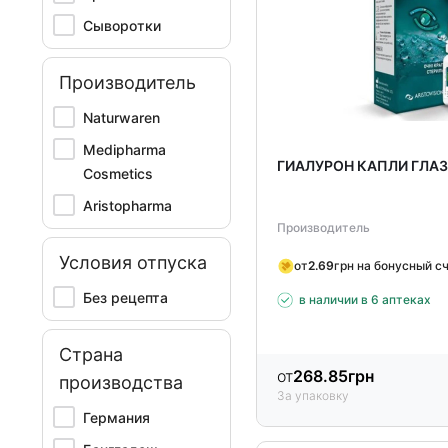
Сыворотки
Производитель
Naturwaren
Medipharma
ГИАЛУРОН КАПЛИ ГЛАЗ
Cosmetics
Aristopharma
Производитель
Условия отпуска
от
2.69
грн на бонусный с
Без рецепта
в наличии в 6 аптеках
Страна
от
268.85
грн
производства
За упаковку
Германия