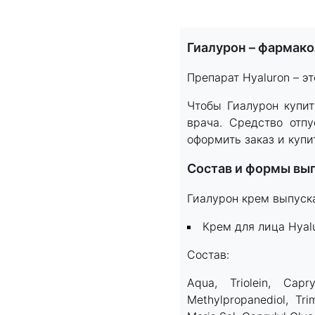
Item
1
Гиалурон – фармак
of
15
Препарат Hyaluron – э
Чтобы Гиалурон купит
врача. Средство отп
оформить заказ и купи
Состав и формы вы
Гиалурон крем выпуска
Крем для лица Hyal
Состав:
Aqua, Triolein, Capry
Methylpropanediol, Tri