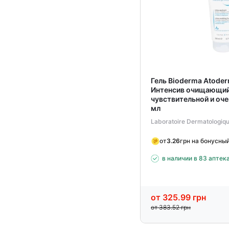
Гель Bioderma Atode
Интенсив очищающий
чувствительной и оче
мл
Laboratoire Dermatologiq
от
3.26
грн на бонусны
в наличии в 83 аптек
от
325.99
грн
от
383.52
грн