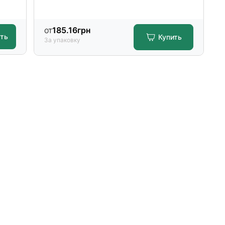
от
185.16
грн
ать
Купить
За упаковку