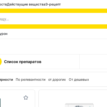
рств
Действущие вещества
Э-рецепт
урон
Список препаратов
ярности
По релевантности
от дорогих
От дешевых