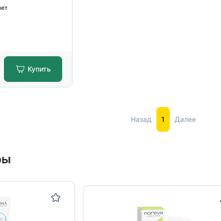
чет
Купить
Назад
1
Далее
ры