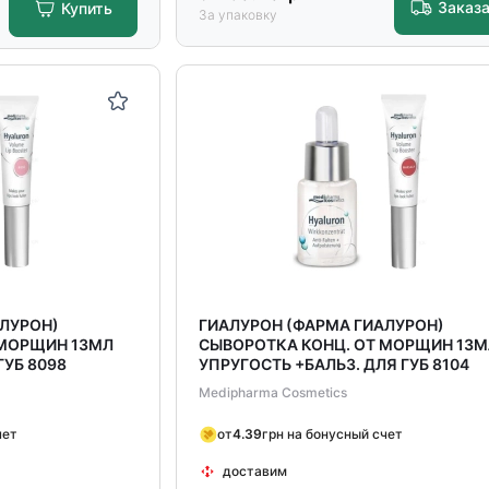
Заказ
Купить
За упаковку
АЛУРОН)
ГИАЛУРОН (ФАРМА ГИАЛУРОН)
 МОРЩИН 13МЛ
СЫВОРОТКА КОНЦ. ОТ МОРЩИН 13
ГУБ 8098
УПРУГОСТЬ +БАЛЬЗ. ДЛЯ ГУБ 8104
Medipharma Cosmetics
чет
от
4.39
грн на бонусный счет
доставим