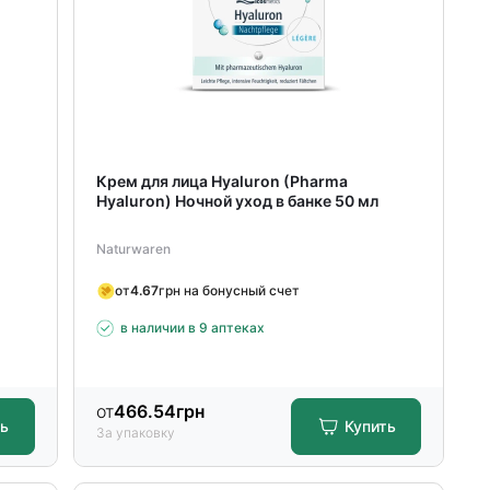
Крем для лица Hyaluron (Pharma
л
Hyaluron) Ночной уход в банке 50 мл
Naturwaren
от
4.67
грн на бонусный счет
в наличии в 9 аптеках
от
466.54
грн
ть
Купить
За упаковку