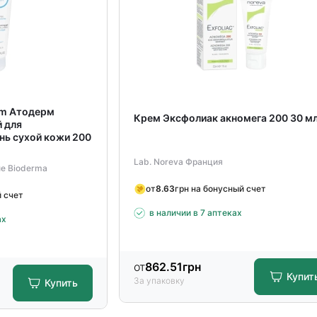
rm Атодерм
Крем Эксфолиак акномега 200 30 м
 для
нь сухой кожи 200
Lab. Noreva Франция
ue Bioderma
от
8.63
грн на бонусный счет
й счет
в наличии в 7 аптеках
ах
от
862.51
грн
Купит
За упаковку
Купить