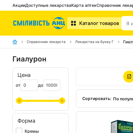
Акции
Доступные лекарства
Карта аптек
Справочник лека
Каталог товаров
Гиал
Справочник лекарств
Лекарства на букву Г
Гиалурон
Цена
от
до
Сортировать:
По попул
Форма
Кремы