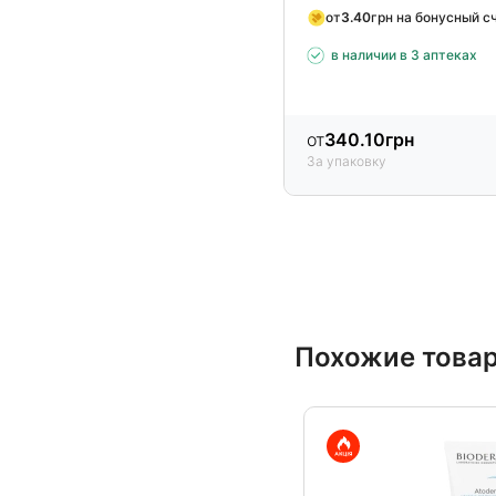
от
3.40
грн на бонусный с
в наличии в 3 аптеках
от
340.10
грн
За упаковку
Похожие това