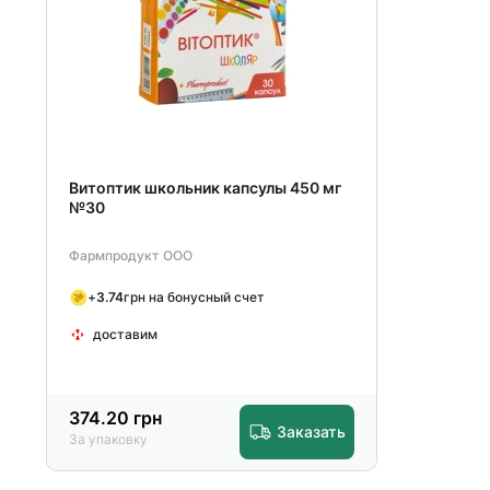
Витоптик школьник капсулы 450 мг
№30
Фармпродукт ООО
+
3.74
грн на бонусный счет
доставим
374.20
грн
Заказать
За упаковку