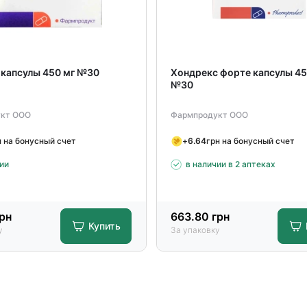
 капсулы 450 мг №30
Хондрекс форте капсулы 45
№30
кт ООО
Фармпродукт ООО
н на бонусный счет
+
6.64
грн на бонусный счет
ии
в наличии в 2 аптеках
рн
663.80
грн
Купить
у
За упаковку