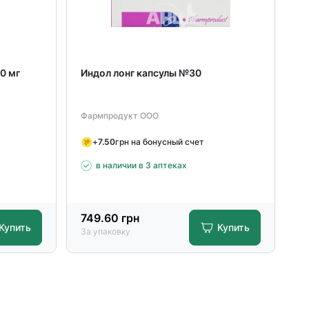
0 мг
Индол лонг капсулы №30
Фармпродукт ООО
+
7.50
грн на бонусный счет
в наличии в 3 аптеках
749.60
грн
Купить
Купить
За упаковку