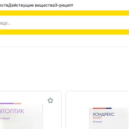
рств
Действущие вещества
Э-рецепт