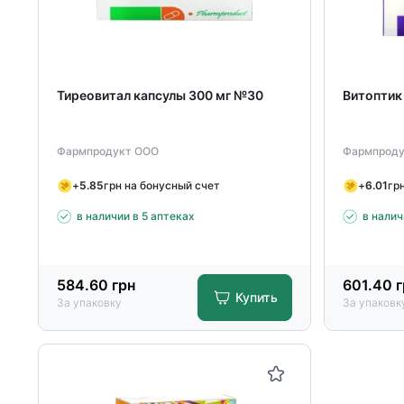
Тиреовитал капсулы 300 мг №30
Витоптик
Фармпродукт ООО
Фармпроду
+
5.85
грн на бонусный счет
+
6.01
гр
в наличии в 5 аптеках
в налич
584.60
грн
601.40
г
Купить
За упаковку
За упаковк