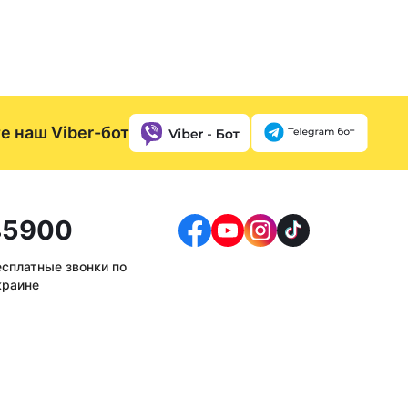
е наш Viber-бот
5900
есплатные звонки по
краине