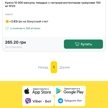
Креон 10 000 капсулы твердые с гастрорезистентными гранулами 150
мг №20
Abbott
+
2.65
грн на бонусный счет
в наличии в 209 аптеках
265.20
грн
Купить
За упаковку
Назад
1
Далее