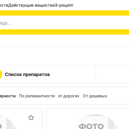
рств
Действущие вещества
Э-рецепт
Список препаратов
ярности
По релевантности
от дорогих
От дешевых