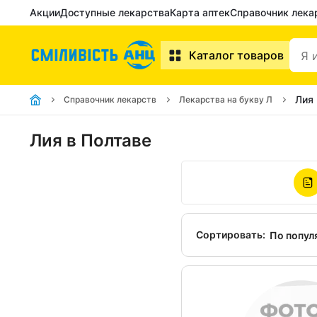
Акции
Доступные лекарства
Карта аптек
Справочник лека
Каталог товаров
Лия
Справочник лекарств
Лекарства на букву Л
Лия в Полтаве
Сортировать:
По попул