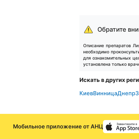
Обратите вн
Описание препаратов Ли
необходимо проконсульти
для ознакомительных цел
установлена только врач
Искать в других рег
Киев
Винница
Днепр
З
Мобильное приложение от АНЦ