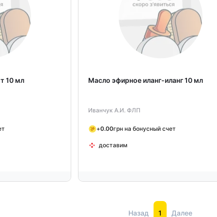
т 10 мл
Масло эфирное иланг-иланг 10 мл
Иванчук А.И. ФЛП
ет
+
0.00
грн на бонусный счет
доставим
Назад
1
Далее