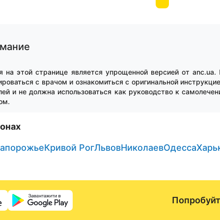
имание
я на этой странице является упрощенной версией от anc.ua.
роваться с врачом и ознакомиться с оригинальной инструкци
ей и не должна использоваться как руководство к самолечен
ом.
ионах
апорожье
Кривой Рог
Львов
Николаев
Одесса
Харь
Попробуйт