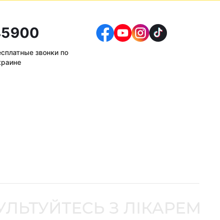
5900
есплатные звонки по
краине