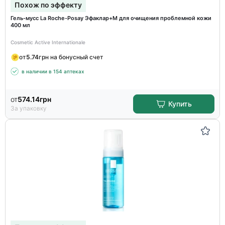
Похож по эффекту
Гель-мусс La Roche-Posay Эфаклар+М для очищения проблемной кожи
400 мл
Cosmetic Active Internationale
от
5.74
грн на бонусный счет
в наличии в 154 аптеках
от
574.14
грн
Купить
За упаковку