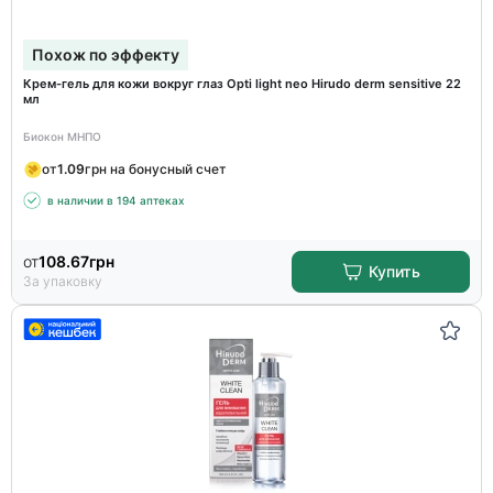
Похож по эффекту
Крем-гель для кожи вокруг глаз Opti light neo Hirudo derm sensitive 22
мл
Биокон МНПО
от
1.09
грн на бонусный счет
в наличии в 194 аптеках
от
108.67
грн
Купить
За упаковку