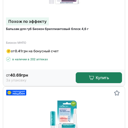
Похож по эффекту
Бальзам для губ Биокон бриллиантовый блеск 4,6 г
Биокон МНПО
от
0.41
грн на бонусный счет
в наличии в 202 аптеках
от
40.69
грн
Купить
За упаковку