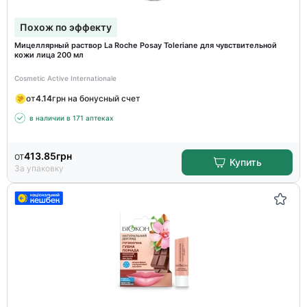
Похож по эффекту
Мицеллярный раствор La Roche Posay Toleriane для чувствительной
кожи лица 200 мл
Cosmetic Active Internationale
от
4.14
грн на бонусный счет
в наличии в 171 аптеках
от
413.85
грн
Купить
За упаковку