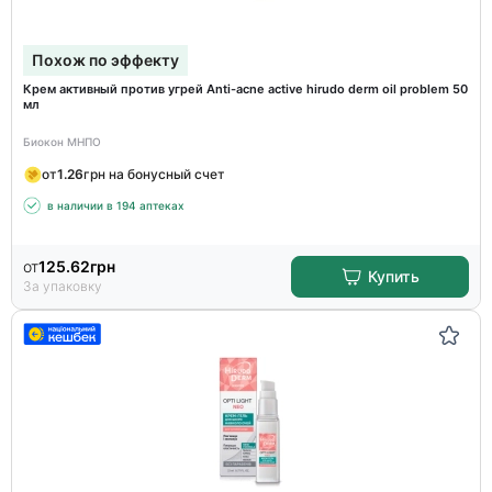
Похож по эффекту
Крем активный против угрей Anti-acne active hirudo derm oil problem 50
мл
Биокон МНПО
от
1.26
грн на бонусный счет
в наличии в 194 аптеках
от
125.62
грн
Купить
За упаковку