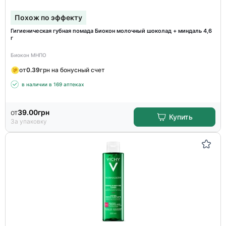
Похож по эффекту
Гигиеническая губная помада Биокон молочный шоколад + миндаль 4,6
г
Биокон МНПО
от
0.39
грн на бонусный счет
в наличии в 169 аптеках
от
39.00
грн
Купить
За упаковку