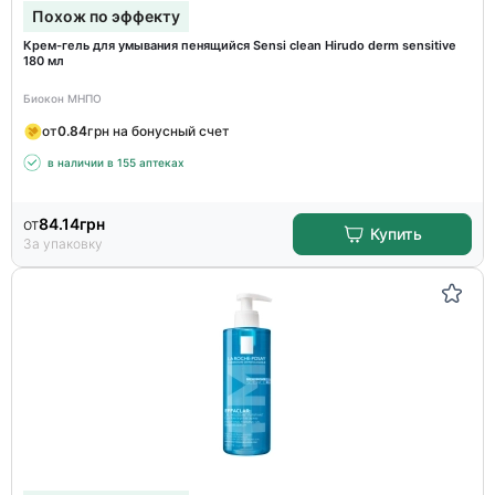
Похож по эффекту
Крем-гель для умывания пенящийся Sensi clean Hirudo derm sensitive
180 мл
Биокон МНПО
от
0.84
грн на бонусный счет
в наличии в 155 аптеках
от
84.14
грн
Купить
За упаковку