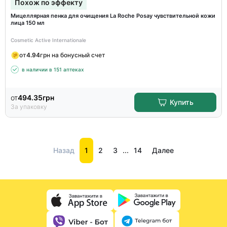
Похож по эффекту
Мицеллярная пенка для очищения La Roche Posay чувствительной кожи
лица 150 мл
Cosmetic Active Internationale
от
4.94
грн на бонусный счет
в наличии в 151 аптеках
от
494.35
грн
Купить
За упаковку
Назад
1
2
3
...
14
Далее