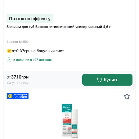
Похож по эффекту
Бальзам для губ Биокон гигиенический универсальный 4,6 г
Биокон МНПО
от
0.37
грн на бонусный счет
в наличии в 197 аптеках
от
37.10
грн
Купить
За упаковку