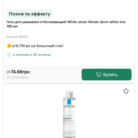
Похож по эффекту
Гель для умывания отбеливающий White clean Hirudo derm white line
180 мл
Биокон МНПО
от
0.75
грн на бонусный счет
в наличии в 181 аптеках
от
74.66
грн
Купить
За упаковку