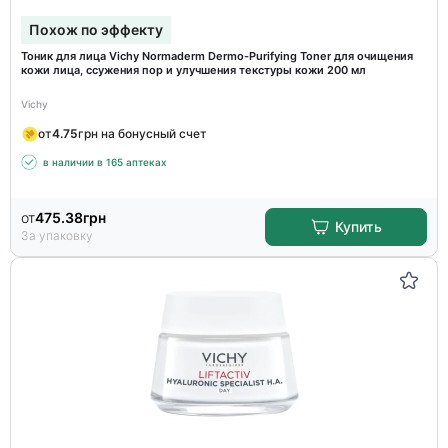
Похож по эффекту
Тоник для лица Vichy Normaderm Dermo-Purifying Toner для очищения
кожи лица, ссужения пор и улучшения текстуры кожи 200 мл
Vichy
от
4.75
грн на бонусный счет
в наличии в 165 аптеках
от
475.38
грн
Купить
За упаковку