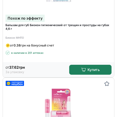
Похож по эффекту
Бальзам для губ Биокон гигиенический от трещин и простуды на губах
4,6 г
Биокон МНПО
от
0.38
грн на бонусный счет
в наличии в 201 аптеках
от
37.62
грн
Купить
За упаковку