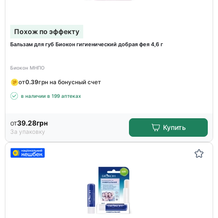
Похож по эффекту
Бальзам для губ Биокон гигиенический добрая фея 4,6 г
Биокон МНПО
от
0.39
грн на бонусный счет
в наличии в 199 аптеках
от
39.28
грн
Купить
За упаковку